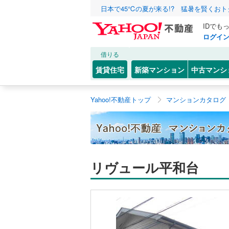
日本で45℃の夏が来る!? 猛暑を賢くお
IDでも
ログイ
借りる
賃貸住宅
新築マンション
中古マンシ
Yahoo!不動産トップ
マンションカタログ
リヴュール平和台