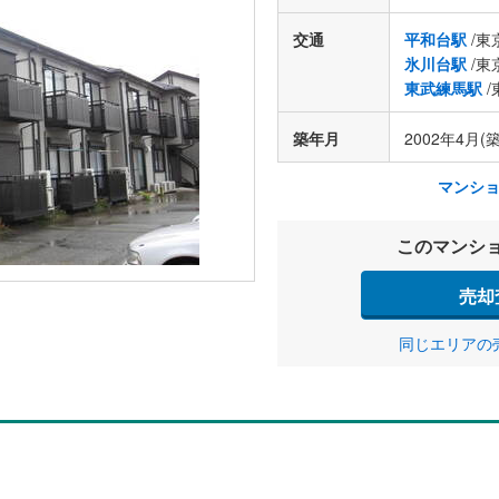
交通
平和台駅
/東
氷川台駅
/東
東武練馬駅
/
築年月
2002年4月(築
マンシ
このマンシ
売却
同じエリアの