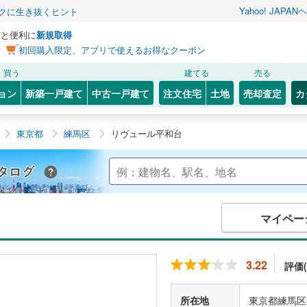
Yahoo! JAPAN
ヘ
トクに生き抜くヒント
っと便利に
新規取得
ン
初回購入限定、アプリで使えるお得なクーポン
買う
建てる
売る
ョン
新築一戸建て
中古一戸建て
注文住宅
土地
売却査定
カ
東京都
練馬区
リヴュール平和台
Yahoo!不動産 マンションカタログ
マイペー
3.22
評価(
所在地
東京都練馬区