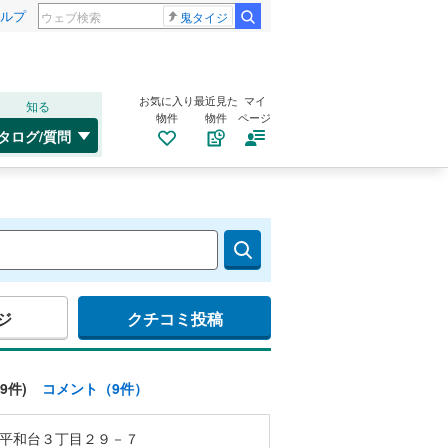
ルプ
鬼タイジ
お気に入り
最近見た
マイ
知る
物件
物件
ページ
タログ/質問
ジ
クチコミ投稿
9件)
コメント（9件）
平和台３丁目２９－７