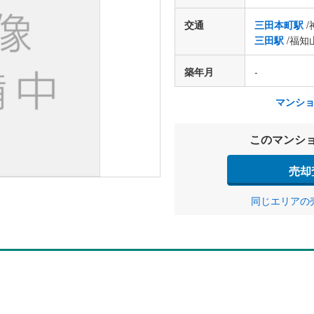
交通
三田本町駅
/
三田駅
/福知
築年月
-
マンシ
このマンシ
売却
同じエリアの