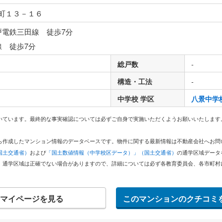
町１３－１６
戸電鉄三田線 徒歩7分
線 徒歩7分
総戸数
-
構造・工法
-
中学校 学区
八景中学
いています。最終的な事実確認については必ずご自身で実施いただくようお願いいたします
どから作成したマンション情報のデータベースです。物件に関する最新情報は不動産会社へお
国土交通省）
および
「国土数値情報（中学校区データ）」（国土交通省）
の通学区域データ
。通学区域は正確でない場合がありますので、詳細については必ず各教育委員会、各市町村
マイページを見る
このマンションのクチコミ