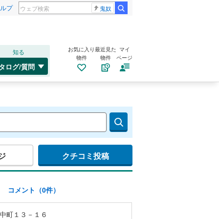
ルプ
鬼奴
お気に入り
最近見た
マイ
知る
物件
物件
ページ
タログ/質問
ジ
クチコミ投稿
)
コメント（0件）
中町１３－１６