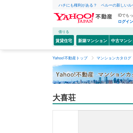
ハチにも権利がある？ ペルーの新しいル
IDでも
ログイ
借りる
賃貸住宅
新築マンション
中古マンシ
Yahoo!不動産トップ
マンションカタログ
大喜荘