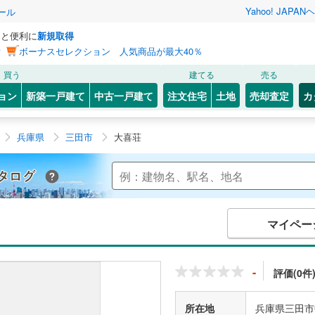
Yahoo! JAPAN
ヘ
ール
っと便利に
新規取得
ン
ボーナスセレクション 人気商品が最大40％
買う
建てる
売る
ョン
新築一戸建て
中古一戸建て
注文住宅
土地
売却査定
カ
兵庫県
三田市
大喜荘
Yahoo!不動産 マンションカタログ
マイペー
-
評価(0件
所在地
兵庫県三田市