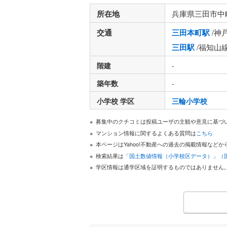
所在地
兵庫県三田市中
交通
三田本町駅
/神
三田駅
/福知山
階建
-
築年数
-
小学校 学区
三輪小学校
募集中のクチコミは投稿ユーザの主観や意見に基づ
マンション情報に関するよくある質問は
こちら
本ページはYahoo!不動産への過去の掲載情報な
検索結果は
「国土数値情報（小学校区データ）」（
学区情報は通学区域を証明するものではありません