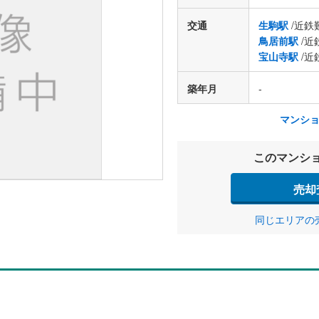
交通
生駒駅
/近鉄
鳥居前駅
/近
宝山寺駅
/近
築年月
-
マンシ
このマンシ
売却
同じエリアの