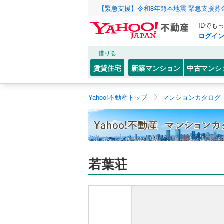
【緊急支援】令和8年熊本地震 緊急支援募
IDでも
ログイ
借りる
賃貸住宅
新築マンション
中古マンシ
Yahoo!不動産トップ
マンションカタログ
若葉荘