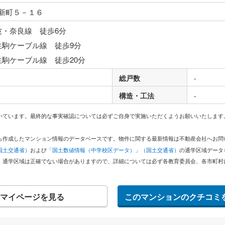
新町５－１６
波・奈良線 徒歩6分
生駒ケーブル線 徒歩9分
生駒ケーブル線 徒歩20分
総戸数
-
構造・工法
-
いています。最終的な事実確認については必ずご自身で実施いただくようお願いいたします
どから作成したマンション情報のデータベースです。物件に関する最新情報は不動産会社へお
国土交通省）
および
「国土数値情報（中学校区データ）」（国土交通省）
の通学区域データ
。通学区域は正確でない場合がありますので、詳細については必ず各教育委員会、各市町村
マイページを見る
このマンションのクチコミ