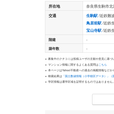
所在地
奈良県生駒市北
交通
生駒駅
/近鉄難
鳥居前駅
/近鉄
宝山寺駅
/近鉄
階建
-
築年数
-
募集中のクチコミは投稿ユーザの主観や意見に基づ
マンション情報に関するよくある質問は
こちら
本ページはYahoo!不動産への過去の掲載情報な
検索結果は
「国土数値情報（小学校区データ）」（
学区情報は通学区域を証明するものではありません