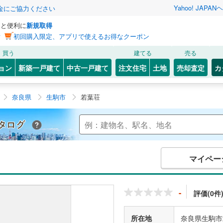
Yahoo! JAPAN
ヘ
金にご協力ください
っと便利に
新規取得
ン
初回購入限定、アプリで使えるお得なクーポン
買う
建てる
売る
ョン
新築一戸建て
中古一戸建て
注文住宅
土地
売却査定
カ
奈良県
生駒市
若葉荘
Yahoo!不動産 マンションカタログ
マイペー
-
評価(0件
所在地
奈良県生駒市