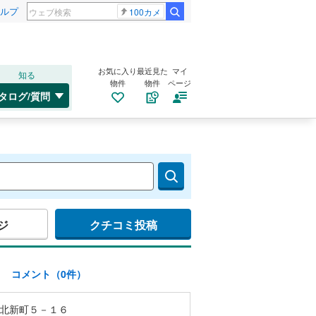
ルプ
100カメ
お気に入り
最近見た
マイ
知る
物件
物件
ページ
タログ/質問
ジ
クチコミ投稿
)
コメント（0件）
北新町５－１６