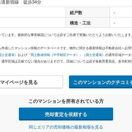
鉄道新宿線 徒歩34分
総戸数
-
構造・工法
-
いています。最終的な事実確認については必ずご自身で実施いただくようお願いいたします
どから作成したマンション情報のデータベースです。物件に関する最新情報は不動産会社へお
国土交通省）
および
「国土数値情報（中学校区データ）」（国土交通省）
の通学区域データ
。通学区域は正確でない場合がありますので、詳細については必ず各教育委員会、各市町村
マイページを見る
このマンションのクチコミ
このマンションを所有されている方
売却査定を依頼する
同じエリアの売却価格の最新相場を見る