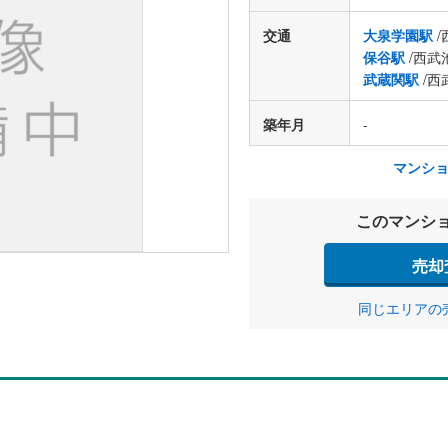
交通
大泉学園駅
/
保谷駅
/西武
武蔵関駅
/西
築年月
-
マンシ
このマンシ
売却
同じエリアの