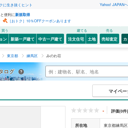
Yahoo! JAPAN
ヘ
トクに生き抜くヒント
っと便利に
新規取得
ン
［おトク］10％OFFクーポンあります
買う
建てる
売る
ョン
新築一戸建て
中古一戸建て
注文住宅
土地
売却査定
カ
東京都
練馬区
みのわ荘
Yahoo!不動産 マンションカタログ
マイペー
-
評価(0件
所在地
東京都練馬区