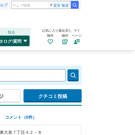
ルプ
冨安 報道
お気に入り
最近見た
マイ
知る
物件
物件
ページ
タログ/質問
ジ
クチコミ投稿
)
コメント（0件）
東大泉７丁目４２－８