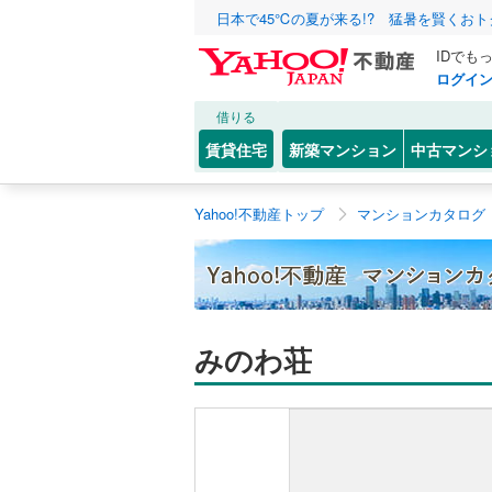
日本で45℃の夏が来る!? 猛暑を賢くお
IDでも
ログイ
借りる
賃貸住宅
新築マンション
中古マンシ
Yahoo!不動産トップ
マンションカタログ
みのわ荘