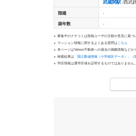
武蔵関駅
/西武
階建
-
築年数
-
募集中のクチコミは投稿ユーザの主観や意見に基づ
マンション情報に関するよくある質問は
こちら
本ページはYahoo!不動産への過去の掲載情報な
検索結果は
「国土数値情報（小学校区データ）」（
学区情報は通学区域を証明するものではありません