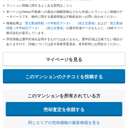
マンション情報に関するよくある質問は
こちら
本ページはYahoo!不動産への過去の掲載情報などから作成したマンション情報のデ
ータベースです。物件に関する最新情報は不動産会社へお問い合わせください。
検索結果は
「国土数値情報（小学校区データ）」（国土交通省）
および
「国土数値
情報（中学校区データ）」（国土交通省）
の通学区域データをもとに、LINEヤフー
株式会社が提示しています。
学区情報は通学区域を証明するものではありません。通学区域は正確でない場合が
ありますので、詳細については必ず各教育委員会、各市町村にお問合せください。
マイページを見る
このマンションのクチコミを投稿する
このマンションを所有されている方
売却査定を依頼する
同じエリアの売却価格の最新相場を見る