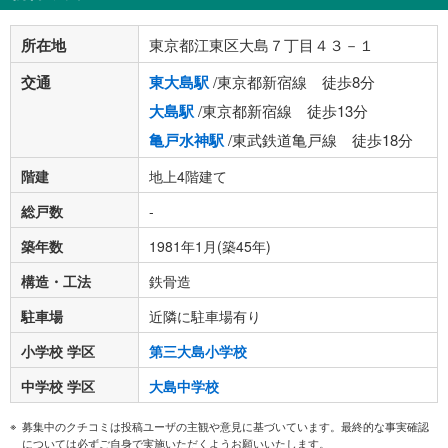
所在地
東京都江東区大島７丁目４３－１
交通
東大島駅
/東京都新宿線 徒歩8分
大島駅
/東京都新宿線 徒歩13分
亀戸水神駅
/東武鉄道亀戸線 徒歩18分
階建
地上4階建て
総戸数
-
築年数
1981年1月(築45年)
構造・工法
鉄骨造
駐車場
近隣に駐車場有り
小学校 学区
第三大島小学校
中学校 学区
大島中学校
募集中のクチコミは投稿ユーザの主観や意見に基づいています。最終的な事実確認
については必ずご自身で実施いただくようお願いいたします。