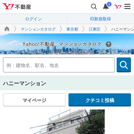
i
ログイン
ID新規取得
マンションカタログ
東京都
江東区
ハニーマン
Yahoo!不動産
ハニーマンション
マイページ
クチコミ投稿