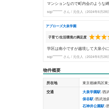
マンションなので町内会のような
sqp******** さん / 元住人（2024年6月
アプローズ大泉学園
子育て/生活環境の満足度
学区は南小ですが越境して大泉小
sqp******** さん / 元住人（2024年6月
物件概要
所在地
東京都練馬区東
交通
大泉学園駅
/西
保谷駅
/西武池
石神井公園駅
/