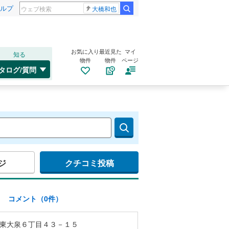
ルプ
大橋和也
お気に入り
最近見た
マイ
知る
物件
物件
ページ
タログ/質問
ジ
クチコミ投稿
)
コメント（0件）
東大泉６丁目４３－１５