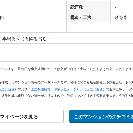
総戸数
-
年)
構造・工法
鉄骨造
り
 駐車場あり（近隣を含む）
いています。最終的な事実確認については必ずご自身で実施いただくようお願いいたします
どから作成したマンション情報のデータベースです。物件に関する最新情報は不動産会社へお
国土交通省）
および
「国土数値情報（中学校区データ）」（国土交通省）
の通学区域データ
。通学区域は正確でない場合がありますので、詳細については必ず各教育委員会、各市町村
マイページを見る
このマンションのクチコミ