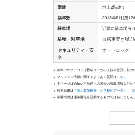
階建
地上2階建て
築年数
2013年9月(築12
駐車場
近隣に駐車場有
駐輪・駐車場
自転車置き場 /
セキュリティ・安
オートロック
全
募集中のクチコミは投稿ユーザの主観や意見に基づ
マンション情報に関するよくある質問は
こちら
本ページはYahoo!不動産への過去の掲載情報な
検索結果は
「国土数値情報（小学校区データ）」（
学区情報は通学区域を証明するものではありません