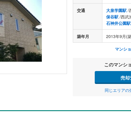
交通
大泉学園駅
/
保谷駅
/西武
石神井公園駅
築年月
2013年9月(築
マンシ
このマンシ
売却
同じエリアの