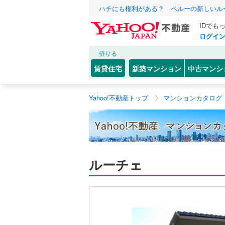
ハチにも権利がある？ ペルーの新しいル
IDでも
ログイ
借りる
賃貸住宅
新築マンション
中古マンシ
Yahoo!不動産トップ
マンションカタログ
ルーチェ