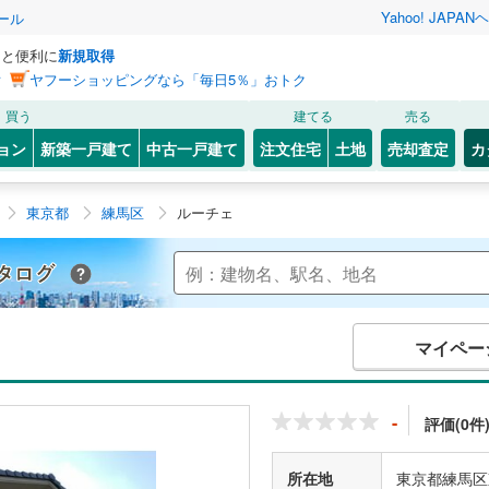
Yahoo! JAPAN
ヘ
ール
っと便利に
新規取得
ン
ヤフーショッピングなら「毎日5％」おトク
買う
建てる
売る
ョン
新築一戸建て
中古一戸建て
注文住宅
土地
売却査定
カ
東京都
練馬区
ルーチェ
Yahoo!不動産 マンションカタログ
マイペー
-
評価(0件
所在地
東京都練馬区