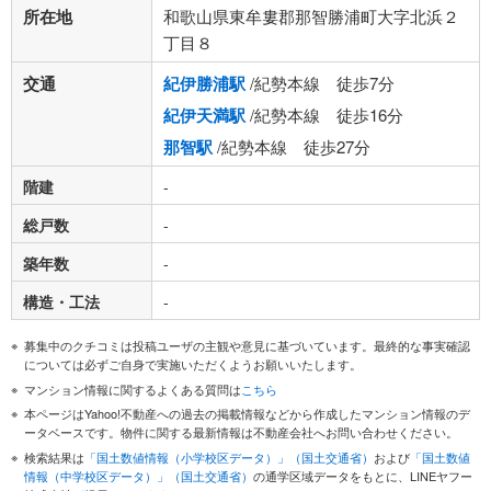
所在地
和歌山県東牟婁郡那智勝浦町大字北浜２
丁目８
交通
紀伊勝浦駅
/紀勢本線 徒歩7分
紀伊天満駅
/紀勢本線 徒歩16分
那智駅
/紀勢本線 徒歩27分
階建
-
総戸数
-
築年数
-
構造・工法
-
募集中のクチコミは投稿ユーザの主観や意見に基づいています。最終的な事実確認
については必ずご自身で実施いただくようお願いいたします。
マンション情報に関するよくある質問は
こちら
本ページはYahoo!不動産への過去の掲載情報などから作成したマンション情報のデ
ータベースです。物件に関する最新情報は不動産会社へお問い合わせください。
検索結果は
「国土数値情報（小学校区データ）」（国土交通省）
および
「国土数値
情報（中学校区データ）」（国土交通省）
の通学区域データをもとに、LINEヤフー