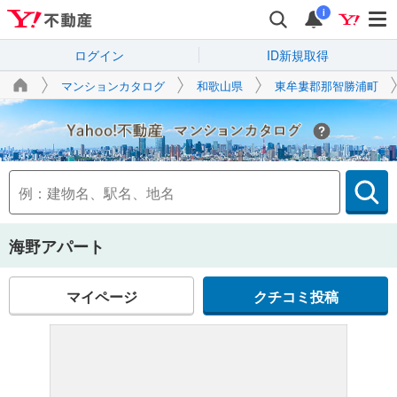
i
ログイン
ID新規取得
マンションカタログ
和歌山県
東牟婁郡那智勝浦町
Yahoo!不動産
海野アパート
マイページ
クチコミ投稿