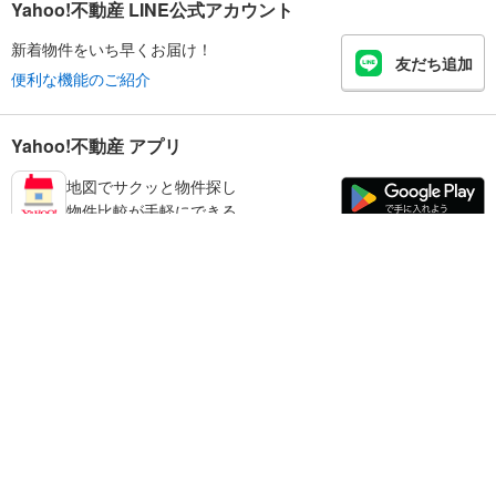
Yahoo!不動産 LINE公式アカウント
新着物件をいち早くお届け！
友だち追加
便利な機能のご紹介
Yahoo!不動産 アプリ
地図でサクッと物件探し
物件比較が手軽にできる
東牟婁郡那智勝浦町の不動産情報を探す
不動産・住宅
賃貸住宅
暮らしのお役立ち情報
新築マンション
マンションカタログ
中古マンション
教えて！住まいの先生
Yahoo!不動産
Yahoo! JAPAN
新築一戸建て
中古一戸建て
プライバシーポリシー
プライバシーセンター