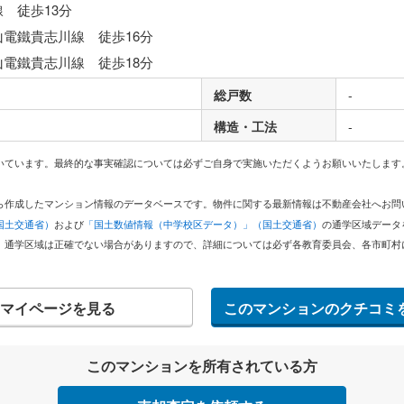
線 徒歩13分
山電鐵貴志川線 徒歩16分
山電鐵貴志川線 徒歩18分
総戸数
-
構造・工法
-
いています。最終的な事実確認については必ずご自身で実施いただくようお願いいたします
どから作成したマンション情報のデータベースです。物件に関する最新情報は不動産会社へお
国土交通省）
および
「国土数値情報（中学校区データ）」（国土交通省）
の通学区域データ
。通学区域は正確でない場合がありますので、詳細については必ず各教育委員会、各市町村
マイページを見る
このマンションのクチコミ
このマンションを所有されている方