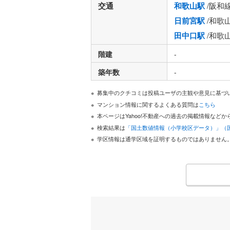
交通
和歌山駅
/阪和
日前宮駅
/和歌
田中口駅
/和歌
階建
-
築年数
-
募集中のクチコミは投稿ユーザの主観や意見に基づ
マンション情報に関するよくある質問は
こちら
本ページはYahoo!不動産への過去の掲載情報な
検索結果は
「国土数値情報（小学校区データ）」（
学区情報は通学区域を証明するものではありません