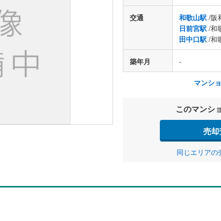
交通
和歌山駅
/阪
日前宮駅
/和
田中口駅
/和
築年月
-
マンシ
このマンシ
売却
同じエリアの