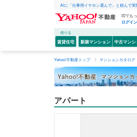
AIに「仕事用イヤホン選んで」と頼んで
IDでも
ログイ
借りる
賃貸住宅
新築マンション
中古マンシ
Yahoo!不動産トップ
マンションカタログ
アパート