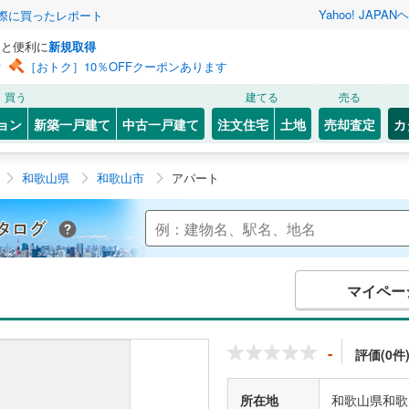
Yahoo! JAPAN
ヘ
実際に買ったレポート
っと便利に
新規取得
ン
［おトク］10％OFFクーポンあります
買う
建てる
売る
ョン
新築一戸建て
中古一戸建て
注文住宅
土地
売却査定
カ
和歌山県
和歌山市
アパート
Yahoo!不動産 マンションカタログ
マイペー
-
評価(0件
所在地
和歌山県和歌