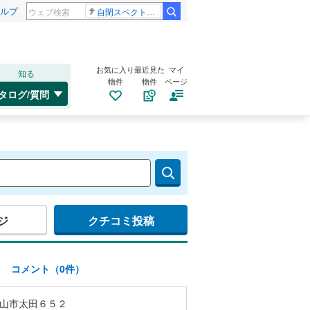
ルプ
自閉スペクトラム症
お気に入り
最近見た
マイ
知る
物件
物件
ページ
タログ/質問
ジ
クチコミ投稿
)
コメント（0件）
山市太田６５２