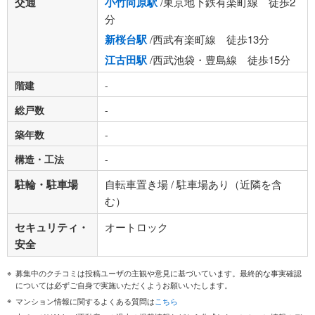
交通
小竹向原駅
/東京地下鉄有楽町線 徒歩2
分
新桜台駅
/西武有楽町線 徒歩13分
江古田駅
/西武池袋・豊島線 徒歩15分
階建
-
総戸数
-
築年数
-
構造・工法
-
駐輪・駐車場
自転車置き場 / 駐車場あり（近隣を含
む）
セキュリティ・
オートロック
安全
募集中のクチコミは投稿ユーザの主観や意見に基づいています。最終的な事実確認
については必ずご自身で実施いただくようお願いいたします。
マンション情報に関するよくある質問は
こちら