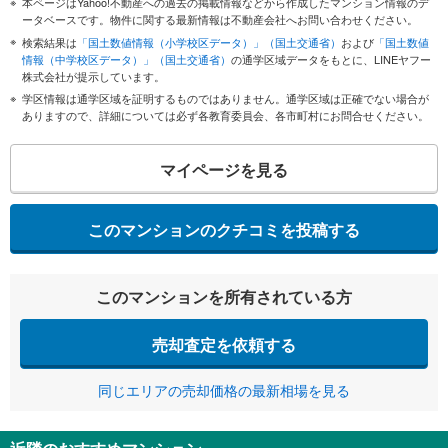
本ページはYahoo!不動産への過去の掲載情報などから作成したマンション情報のデ
ータベースです。物件に関する最新情報は不動産会社へお問い合わせください。
検索結果は
「国土数値情報（小学校区データ）」（国土交通省）
および
「国土数値
情報（中学校区データ）」（国土交通省）
の通学区域データをもとに、LINEヤフー
株式会社が提示しています。
学区情報は通学区域を証明するものではありません。通学区域は正確でない場合が
ありますので、詳細については必ず各教育委員会、各市町村にお問合せください。
マイページを見る
このマンションのクチコミを投稿する
このマンションを所有されている方
売却査定を依頼する
同じエリアの売却価格の最新相場を見る