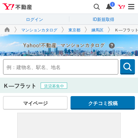
i
ログイン
ID新規取得
マンションカタログ
東京都
練馬区
Ｋ―フラッ
Yahoo!不動産
Ｋ―フラット
賃貸募集中
マイページ
クチコミ投稿