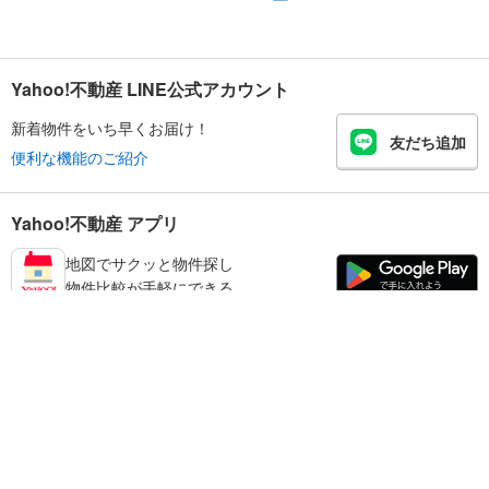
Yahoo!不動産 LINE公式アカウント
新着物件をいち早くお届け！
友だち追加
便利な機能のご紹介
Yahoo!不動産 アプリ
地図でサクッと物件探し
物件比較が手軽にできる
練馬区の不動産情報を探す
不動産・住宅
賃貸住宅
暮らしのお役立ち情報
新築マンション
マンションカタログ
中古マンション
教えて！住まいの先生