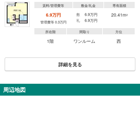
賃料/管理費等
敷金/礼金
専有面積
6.9万円
敷
6.9万円
20.41m
2
礼
6.9万円
管理費等 0.3万円
所在階
間取り
方位
1階
ワンルーム
西
詳細を見る
周辺地図