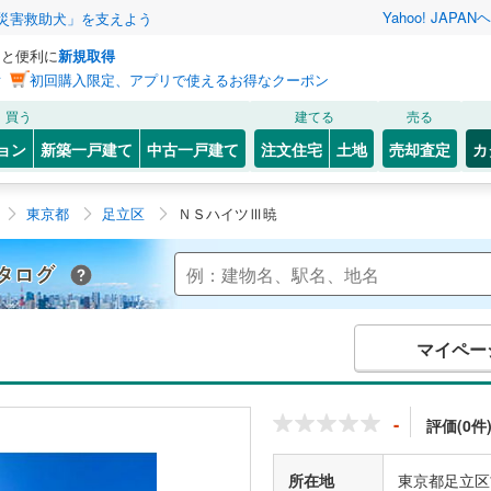
Yahoo! JAPAN
ヘ
災害救助犬」を支えよう
っと便利に
新規取得
ン
初回購入限定、アプリで使えるお得なクーポン
買う
建てる
売る
ョン
新築一戸建て
中古一戸建て
注文住宅
土地
売却査定
カ
東京都
足立区
ＮＳハイツⅢ暁
Yahoo!不動産 マンションカタログ
マイペー
-
評価(0件
所在地
東京都足立区