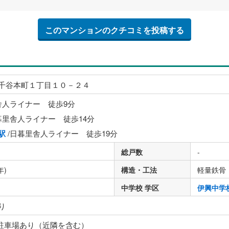
このマンションのクチコミを投稿する
千谷本町１丁目１０－２４
舎人ライナー 徒歩9分
暮里舎人ライナー 徒歩14分
駅
/日暮里舎人ライナー 徒歩19分
総戸数
-
年)
構造・工法
軽量鉄骨
中学校 学区
伊興中学
り
 駐車場あり（近隣を含む）