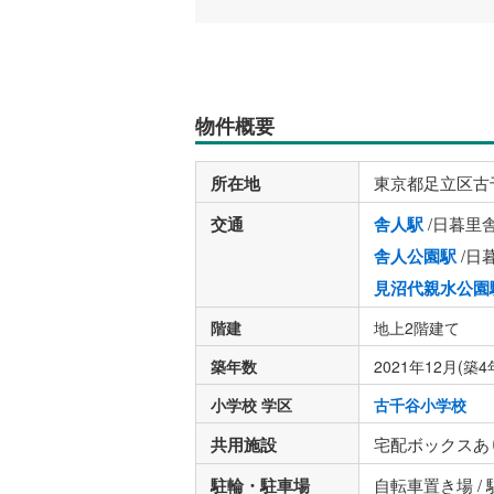
物件概要
所在地
東京都足立区古
交通
舎人駅
/日暮里
舎人公園駅
/日
見沼代親水公園
階建
地上2階建て
築年数
2021年12月(築4
小学校 学区
古千谷小学校
共用施設
宅配ボックスあ
駐輪・駐車場
自転車置き場 /