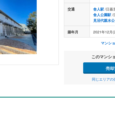
交通
舎人駅
/日暮
舎人公園駅
/
見沼代親水公
築年月
2021年12月(
マンシ
このマンシ
売却
同じエリアの