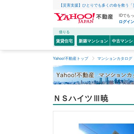
【災害支援】ひとりでも多くの命を救う「
IDでも
ログイ
借りる
賃貸住宅
新築マンション
中古マンシ
Yahoo!不動産トップ
マンションカタログ
ＮＳハイツⅢ暁