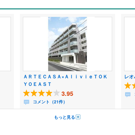
ＡＲＴＥＣＡＳＡ×ＡｌｉｖｉｅＴＯＫ
レオ
ＹＯＥＡＳＴ
3.95
コメント（21件）
もっと見る