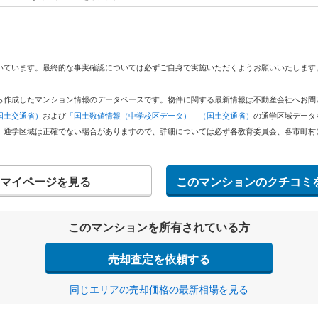
いています。最終的な事実確認については必ずご自身で実施いただくようお願いいたします
どから作成したマンション情報のデータベースです。物件に関する最新情報は不動産会社へお
国土交通省）
および
「国土数値情報（中学校区データ）」（国土交通省）
の通学区域データ
。通学区域は正確でない場合がありますので、詳細については必ず各教育委員会、各市町村
マイページを見る
このマンションのクチコミ
このマンションを所有されている方
売却査定を依頼する
同じエリアの売却価格の最新相場を見る