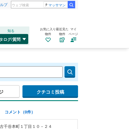
ルプ
マッサマン
お気に入り
最近見た
マイ
知る
物件
物件
ページ
タログ/質問
ジ
クチコミ投稿
)
コメント（0件）
古千谷本町１丁目１０－２４