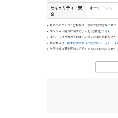
セキュリティ・安
オートロック
全
募集中のクチコミは投稿ユーザの主観や意見に基づ
マンション情報に関するよくある質問は
こちら
本ページはYahoo!不動産への過去の掲載情報な
検索結果は
「国土数値情報（小学校区データ）」（
学区情報は通学区域を証明するものではありません