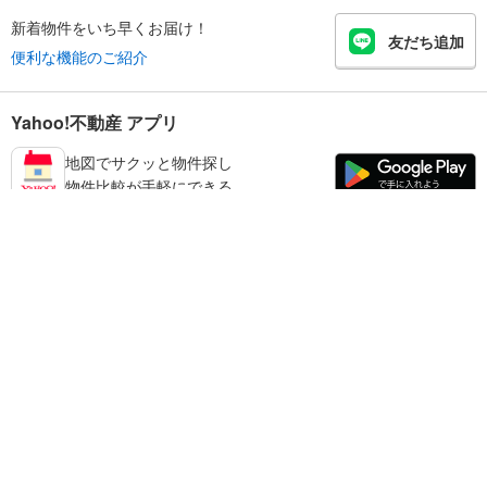
新着物件をいち早くお届け！
友だち追加
便利な機能のご紹介
Yahoo!不動産 アプリ
地図でサクッと物件探し
物件比較が手軽にできる
練馬区の不動産情報を探す
不動産・住宅
賃貸住宅
暮らしのお役立ち情報
新築マンション
マンションカタログ
中古マンション
教えて！住まいの先生
Yahoo!不動産
Yahoo! JAPAN
新築一戸建て
中古一戸建て
プライバシーポリシー
プライバシーセンター
注文住宅
土地
規約
掲載希望の方へ