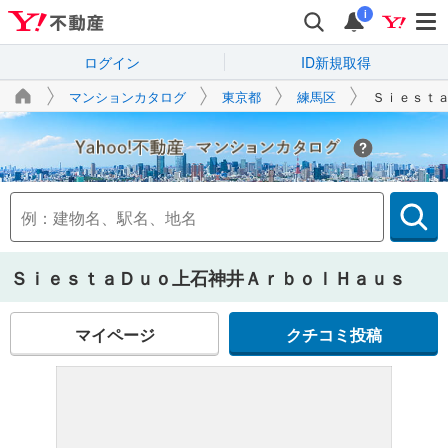
i
ログイン
ID新規取得
マンションカタログ
東京都
練馬区
Ｓｉｅｓｔ
Yahoo!不動産
ＳｉｅｓｔａＤｕｏ上石神井ＡｒｂｏｌＨａｕｓ
マイページ
クチコミ投稿