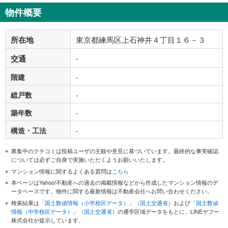
物件概要
所在地
東京都練馬区上石神井４丁目１６－３
交通
-
階建
-
総戸数
-
築年数
-
構造・工法
-
募集中のクチコミは投稿ユーザの主観や意見に基づいています。最終的な事実確認
については必ずご自身で実施いただくようお願いいたします。
マンション情報に関するよくある質問は
こちら
本ページはYahoo!不動産への過去の掲載情報などから作成したマンション情報のデ
ータベースです。物件に関する最新情報は不動産会社へお問い合わせください。
検索結果は
「国土数値情報（小学校区データ）」（国土交通省）
および
「国土数値
情報（中学校区データ）」（国土交通省）
の通学区域データをもとに、LINEヤフー
株式会社が提示しています。