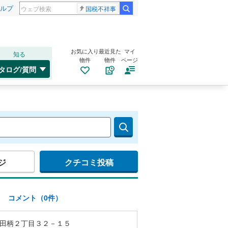
ルプ
国税不祥事
お気に入り
最近見た
マイ
知る
物件
物件
ページ
タログ/質問
ジ
クチコミ投稿
)
コメント（0件）
田柄２丁目３２－１５