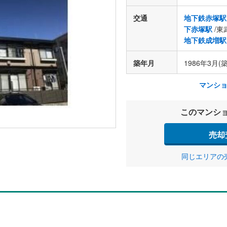
交通
地下鉄赤塚駅
下赤塚駅
/東
地下鉄成増駅
築年月
1986年3月(築
マンシ
このマンシ
売却
同じエリアの