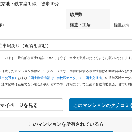
東京地下鉄有楽町線 徒歩19分
総戸数
-
年)
構造・工法
軽量鉄骨
り
 駐車場あり（近隣を含む）
いています。最終的な事実確認については必ずご自身で実施いただくようお願いいたします
どから作成したマンション情報のデータベースです。物件に関する最新情報は不動産会社へお
国土交通省）
および
「国土数値情報（中学校区データ）」（国土交通省）
の通学区域データ
。通学区域は正確でない場合がありますので、詳細については必ず各教育委員会、各市町村
マイページを見る
このマンションのクチコミ
このマンションを所有されている方