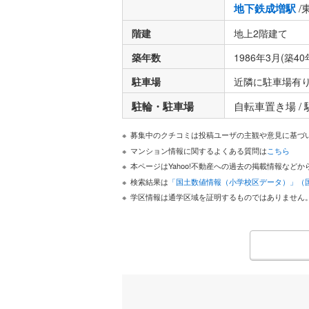
地下鉄成増駅
/
階建
地上2階建て
築年数
1986年3月(築40
駐車場
近隣に駐車場有
駐輪・駐車場
自転車置き場 /
募集中のクチコミは投稿ユーザの主観や意見に基づ
マンション情報に関するよくある質問は
こちら
本ページはYahoo!不動産への過去の掲載情報な
検索結果は
「国土数値情報（小学校区データ）」（
学区情報は通学区域を証明するものではありません