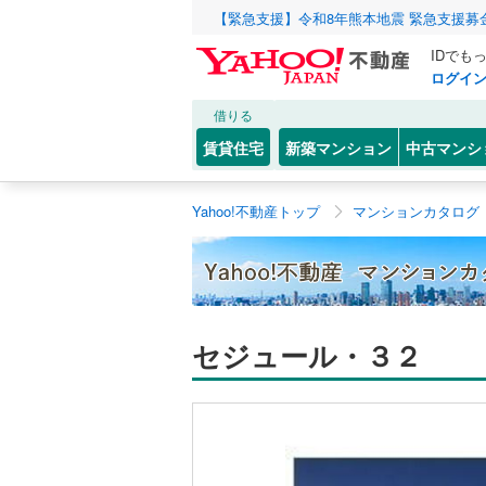
【緊急支援】令和8年熊本地震 緊急支援募
IDでも
ログイ
借りる
賃貸住宅
新築マンション
中古マンシ
Yahoo!不動産トップ
マンションカタログ
セジュール・３２