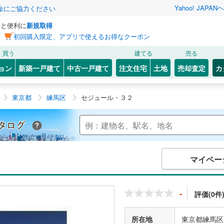
Yahoo! JAPAN
ヘ
金にご協力ください
っと便利に
新規取得
ン
初回購入限定、アプリで使えるお得なクーポン
買う
建てる
売る
ョン
新築一戸建て
中古一戸建て
注文住宅
土地
売却査定
カ
東京都
練馬区
セジュール・３２
Yahoo!不動産 マンションカタログ
マイペー
-
評価(0件
所在地
東京都練馬区