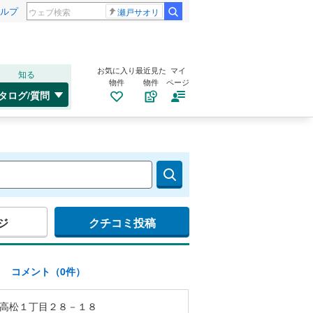
ルプ
瀬戸サオリ
お気に入り
最近見た
マイ
知る
物件
物件
ページ
タログ/質問
ジ
クチコミ投稿
)
コメント（0件）
高松１丁目２８－１８