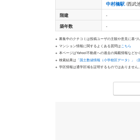
中村橋駅
/西武
階建
-
築年数
-
募集中のクチコミは投稿ユーザの主観や意見に基づ
マンション情報に関するよくある質問は
こちら
本ページはYahoo!不動産への過去の掲載情報な
検索結果は
「国土数値情報（小学校区データ）」（
学区情報は通学区域を証明するものではありません