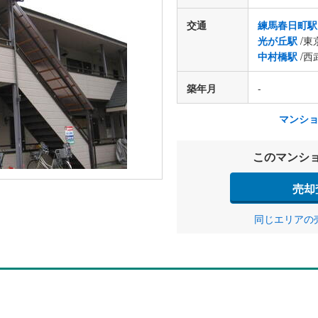
交通
練馬春日町駅
光が丘駅
/東
中村橋駅
/西
築年月
-
マンシ
このマンシ
売却
同じエリアの