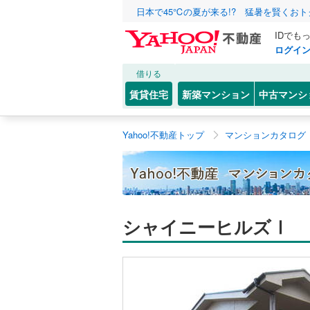
日本で45℃の夏が来る!? 猛暑を賢くお
IDでも
ログイ
借りる
賃貸住宅
新築マンション
中古マンシ
Yahoo!不動産トップ
マンションカタログ
シャイニーヒルズⅠ