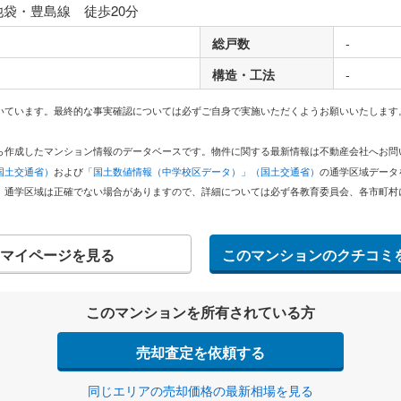
池袋・豊島線 徒歩20分
総戸数
-
構造・工法
-
いています。最終的な事実確認については必ずご自身で実施いただくようお願いいたします
どから作成したマンション情報のデータベースです。物件に関する最新情報は不動産会社へお
国土交通省）
および
「国土数値情報（中学校区データ）」（国土交通省）
の通学区域データ
。通学区域は正確でない場合がありますので、詳細については必ず各教育委員会、各市町村
マイページを見る
このマンションのクチコミ
このマンションを所有されている方
売却査定を依頼する
同じエリアの売却価格の最新相場を見る