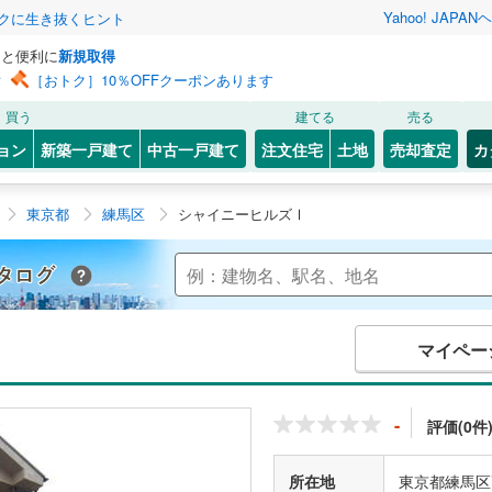
Yahoo! JAPAN
ヘ
トクに生き抜くヒント
っと便利に
新規取得
ン
［おトク］10％OFFクーポンあります
買う
建てる
売る
ョン
新築一戸建て
中古一戸建て
注文住宅
土地
売却査定
カ
東京都
練馬区
シャイニーヒルズⅠ
Yahoo!不動産 マンションカタログ
マイペー
-
評価(0件
所在地
東京都練馬区