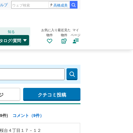
ルプ
高橋成美
お気に入り
最近見た
マイ
知る
物件
物件
ページ
タログ/質問
ジ
クチコミ投稿
9件)
コメント（9件）
桜台４丁目１７－１２