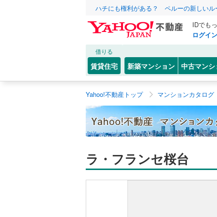
ハチにも権利がある？ ペルーの新しいル
IDでも
ログイ
借りる
賃貸住宅
新築マンション
中古マンシ
Yahoo!不動産トップ
マンションカタログ
ラ・フランセ桜台