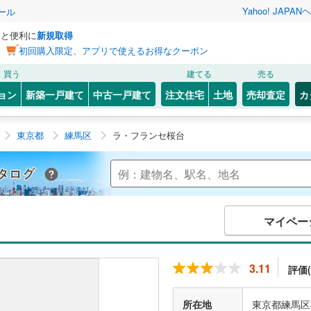
Yahoo! JAPAN
ヘ
ール
っと便利に
新規取得
ン
初回購入限定、アプリで使えるお得なクーポン
買う
建てる
売る
ョン
新築一戸建て
中古一戸建て
注文住宅
土地
売却査定
カ
東京都
練馬区
ラ・フランセ桜台
Yahoo!不動産 マンションカタログ
マイペー
3.11
評価(
所在地
東京都練馬区