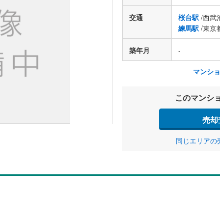
交通
桜台駅
/西武
練馬駅
/東京
築年月
-
マンシ
このマンシ
売却
同じエリアの