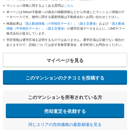
マンション情報に関するよくある質問は
こちら
本ページはYahoo!不動産への過去の掲載情報などから作成したマンション情報のデ
ータベースです。物件に関する最新情報は不動産会社へお問い合わせください。
検索結果は
「国土数値情報（小学校区データ）」（国土交通省）
および
「国土数値
情報（中学校区データ）」（国土交通省）
の通学区域データをもとに、LINEヤフー
株式会社が提示しています。
学区情報は通学区域を証明するものではありません。通学区域は正確でない場合が
ありますので、詳細については必ず各教育委員会、各市町村にお問合せください。
マイページを見る
このマンションのクチコミを投稿する
このマンションを所有されている方
売却査定を依頼する
同じエリアの売却価格の最新相場を見る