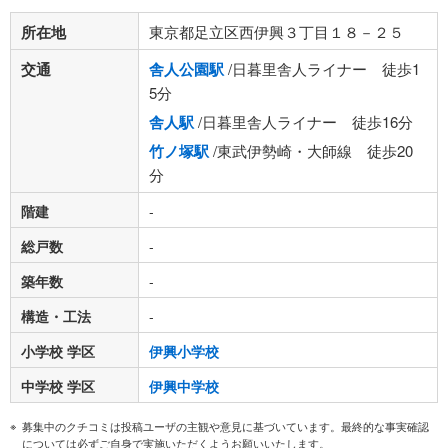
所在地
東京都足立区西伊興３丁目１８－２５
交通
舎人公園駅
/日暮里舎人ライナー 徒歩1
5分
舎人駅
/日暮里舎人ライナー 徒歩16分
竹ノ塚駅
/東武伊勢崎・大師線 徒歩20
分
階建
-
総戸数
-
築年数
-
構造・工法
-
小学校 学区
伊興小学校
中学校 学区
伊興中学校
募集中のクチコミは投稿ユーザの主観や意見に基づいています。最終的な事実確認
については必ずご自身で実施いただくようお願いいたします。