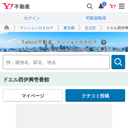
i
ログイン
ID新規取得
マンションカタログ
東京都
足立区
ドエル西伊
Yahoo!不動産
ドエル西伊興壱番館
マイページ
クチコミ投稿