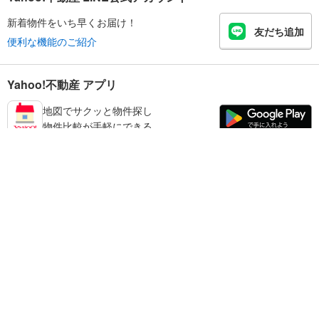
新着物件をいち早くお届け！
友だち追加
便利な機能のご紹介
Yahoo!不動産 アプリ
地図でサクッと物件探し
物件比較が手軽にできる
足立区の不動産情報を探す
不動産・住宅
賃貸住宅
暮らしのお役立ち情報
新築マンション
マンションカタログ
中古マンション
教えて！住まいの先生
Yahoo!不動産
Yahoo! JAPAN
新築一戸建て
中古一戸建て
プライバシーポリシー
プライバシーセンター
注文住宅
土地