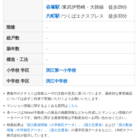
谷塚駅
/東武伊勢崎・大師線 徒歩29分
六町駅
/つくばエクスプレス 徒歩33分
階建
-
総戸数
-
築年数
-
構造・工法
-
小学校 学区
渕江第一小学校
中学校 学区
渕江中学校
募集中のクチコミは投稿ユーザの主観や意見に基づいています。最終的な事実確認
については必ずご自身で実施いただくようお願いいたします。
マンション情報に関するよくある質問は
こちら
本ページはYahoo!不動産への過去の掲載情報などから作成したマンション情報のデ
ータベースです。物件に関する最新情報は不動産会社へお問い合わせください。
検索結果は
「国土数値情報（小学校区データ）」（国土交通省）
および
「国土数値
情報（中学校区データ）」（国土交通省）
の通学区域データをもとに、LINEヤフー
株式会社が提示しています。