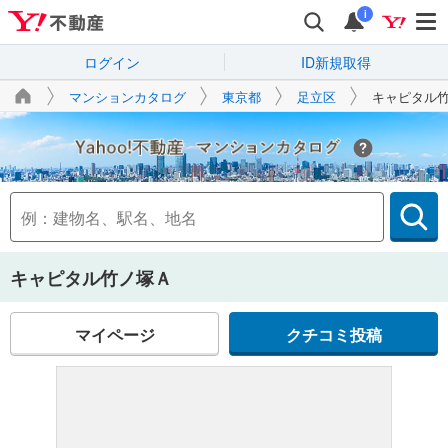
i
ログイン
ID新規取得
マンションカタログ
東京都
足立区
キャピタル
Yahoo!不動産
キャピタル竹ノ塚Ａ
マイページ
クチコミ投稿