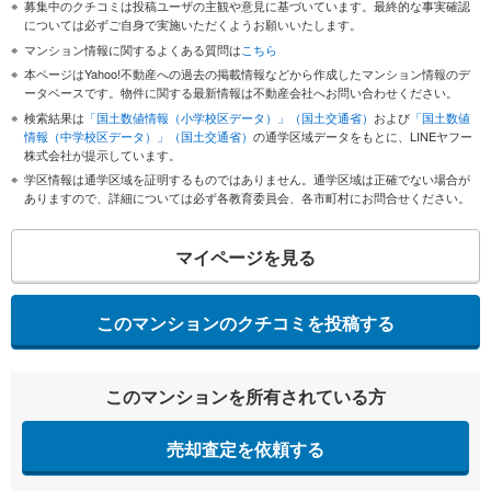
募集中のクチコミは投稿ユーザの主観や意見に基づいています。最終的な事実確認
については必ずご自身で実施いただくようお願いいたします。
マンション情報に関するよくある質問は
こちら
本ページはYahoo!不動産への過去の掲載情報などから作成したマンション情報のデ
ータベースです。物件に関する最新情報は不動産会社へお問い合わせください。
検索結果は
「国土数値情報（小学校区データ）」（国土交通省）
および
「国土数値
情報（中学校区データ）」（国土交通省）
の通学区域データをもとに、LINEヤフー
株式会社が提示しています。
学区情報は通学区域を証明するものではありません。通学区域は正確でない場合が
ありますので、詳細については必ず各教育委員会、各市町村にお問合せください。
マイページを見る
このマンションのクチコミを投稿する
このマンションを所有されている方
売却査定を依頼する