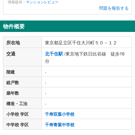
情報提供：
マンションレビュー
問題を報告する
物件概要
所在地
東京都足立区千住大川町５０－１２
交通
北千住駅
/東京地下鉄日比谷線 徒歩16
分
階建
-
総戸数
-
築年数
-
構造・工法
-
小学校 学区
千寿双葉小学校
中学校 学区
千寿青葉中学校