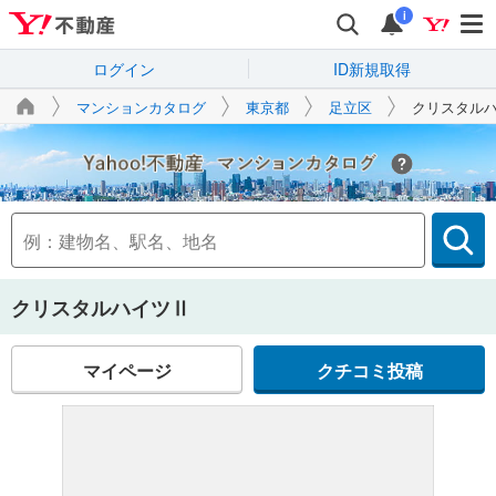
i
ログイン
ID新規取得
マンションカタログ
東京都
足立区
クリスタル
Yahoo!不動産
クリスタルハイツⅡ
マイページ
クチコミ投稿