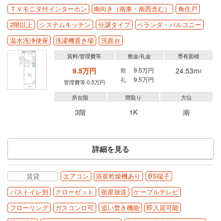
ＴＶモニタ付インターホン
南向き（南東・南西含む）
角住戸
2階以上
システムキッチン
分譲タイプ
ベランダ・バルコニー
温水洗浄便座
洗濯機置き場
洗面台
賃料/管理費等
敷金/礼金
専有面積
9.5万円
敷
9.5万円
24.53m
2
礼
9.5万円
管理費等 0.5万円
所在階
間取り
方位
3階
1K
南
詳細を見る
賃貸
エアコン
浴室乾燥機あり
BS端子
バストイレ別
クローゼット
衛星放送
ケーブルテレビ
フローリング
ガスコンロ可
追い焚き機能
即入居可能