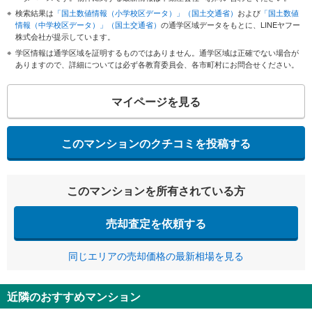
検索結果は
「国土数値情報（小学校区データ）」（国土交通省）
および
「国土数値
情報（中学校区データ）」（国土交通省）
の通学区域データをもとに、LINEヤフー
株式会社が提示しています。
学区情報は通学区域を証明するものではありません。通学区域は正確でない場合が
ありますので、詳細については必ず各教育委員会、各市町村にお問合せください。
マイページを見る
このマンションのクチコミを投稿する
このマンションを所有されている方
売却査定を依頼する
同じエリアの売却価格の最新相場を見る
近隣のおすすめマンション