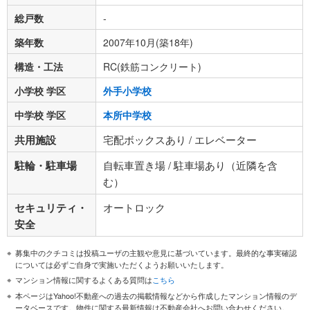
総戸数
-
築年数
2007年10月(築18年)
構造・工法
RC(鉄筋コンクリート)
小学校 学区
外手小学校
中学校 学区
本所中学校
共用施設
宅配ボックスあり / エレベーター
駐輪・駐車場
自転車置き場 / 駐車場あり（近隣を含
む）
セキュリティ・
オートロック
安全
募集中のクチコミは投稿ユーザの主観や意見に基づいています。最終的な事実確認
については必ずご自身で実施いただくようお願いいたします。
マンション情報に関するよくある質問は
こちら
本ページはYahoo!不動産への過去の掲載情報などから作成したマンション情報のデ
ータベースです。物件に関する最新情報は不動産会社へお問い合わせください。