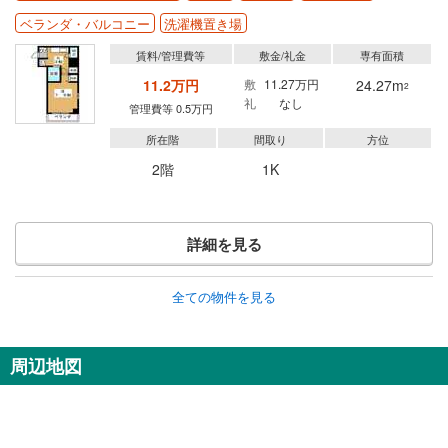
ベランダ・バルコニー
洗濯機置き場
賃料/管理費等
敷金/礼金
専有面積
11.2万円
敷
11.27万円
24.27m
2
礼
なし
管理費等 0.5万円
所在階
間取り
方位
2階
1K
詳細を見る
全ての物件を見る
周辺地図