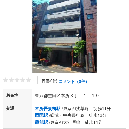
-
評価(0件)
コメント（0件）
所在地
東京都墨田区本所３丁目４－１０
交通
本所吾妻橋駅
/東京都浅草線 徒歩11分
両国駅
/総武・中央緩行線 徒歩13分
蔵前駅
/東京都大江戸線 徒歩14分