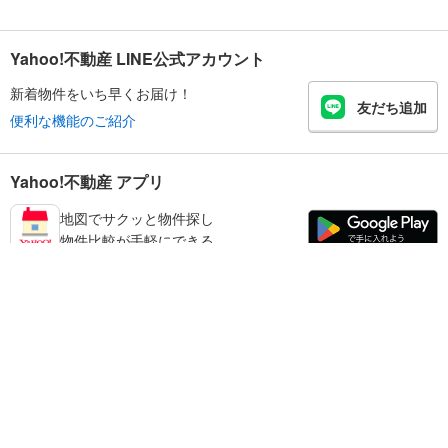
Yahoo!不動産 LINE公式アカウント
新着物件をいち早くお届け！
友だち追加
便利な機能のご紹介
Yahoo!不動産 アプリ
地図でサクッと物件探し
物件比較が手軽にできる
墨田区の不動産情報を探す
不動産・住宅
賃貸住宅
暮らしのお役立ち情報
新築マンション
マンションカタログ
中古マンション
教えて！住まいの先生