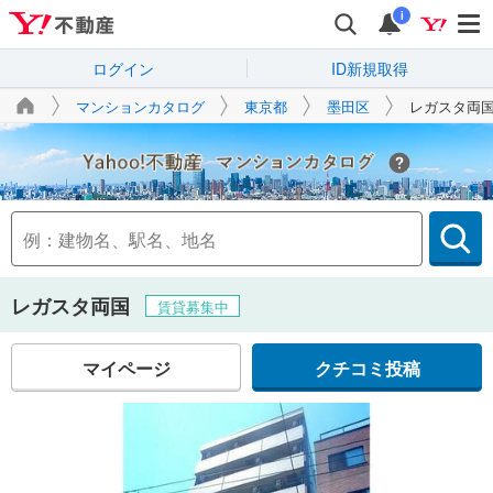
i
ログイン
ID新規取得
マンションカタログ
東京都
墨田区
レガスタ両
Yahoo!不動産
レガスタ両国
賃貸募集中
マイページ
クチコミ投稿