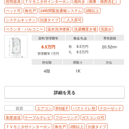
照明器具
ＴＶモニタ付インターホン
南向き（南東・南西含む）
ペット可
角住戸
24時間緊急通報システム
2階以上
システムキッチン
分譲タイプ
二人入居可
ベランダ・バルコニー
温水洗浄便座
洗濯機置き場
洗面台
賃料/管理費等
敷金/礼金
専有面積
8.5万円
敷
8.5万円
20.52m
2
礼
8.5万円
管理費等 1万円
所在階
間取り
方位
4階
1K
詳細を見る
賃貸
エアコン
BS端子
バストイレ別
クローゼット
衛星放送
ケーブルテレビ
フローリング
ガスコンロ可
ＴＶモニタ付インターホン
角住戸
2階以上
分譲タイプ