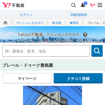
i
ログイン
ID新規取得
マンションカタログ
東京都
練馬区
プレール・
Yahoo!不動産
プレール・ドゥーク豊島園
マイページ
クチコミ投稿