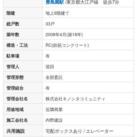
豊島園駅
/東京都大江戸線 徒歩7分
階建
地上9階建て
総戸数
33戸
築年数
2008年4月(築18年)
構造・工法
RC(鉄筋コンクリート)
駐車場
有
管理人
巡回
管理形態
全部委託
管理組合
有
管理会社名
株式会社キノシタコミュニティ
用途地域
近隣商業
施工会社名
内野建設
共用施設
宅配ボックスあり / エレベーター