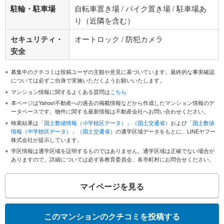
駐輪・駐車場
自転車置き場 / バイク置き場 / 駐車場あ
り（近隣を含む）
セキュリティ・
オートロック / 防犯カメラ
安全
募集中のクチコミは投稿ユーザの主観や意見に基づいています。最終的な事実確認
については必ずご自身で実施いただくようお願いいたします。
マンション情報に関するよくある質問は
こちら
本ページはYahoo!不動産への過去の掲載情報などから作成したマンション情報のデ
ータベースです。物件に関する最新情報は不動産会社へお問い合わせください。
検索結果は
「国土数値情報（小学校区データ）」（国土交通省）
および
「国土数値
情報（中学校区データ）」（国土交通省）
の通学区域データをもとに、LINEヤフー
株式会社が提示しています。
学区情報は通学区域を証明するものではありません。通学区域は正確でない場合が
ありますので、詳細については必ず各教育委員会、各市町村にお問合せください。
マイページを見る
このマンションのクチコミを投稿する