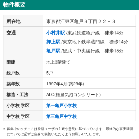
物件概要
所在地
東京都江東区亀戸３丁目２２－３
交通
小村井駅
/東武鉄道亀戸線 徒歩14分
押上駅
/東京地下鉄半蔵門線 徒歩14分
亀戸駅
/総武・中央緩行線 徒歩15分
階建
地上3階建て
総戸数
5戸
築年数
1997年4月(築29年)
構造・工法
ALC(軽量気泡コンクリート)
小学校 学区
第一亀戸小学校
中学校 学区
第三亀戸中学校
募集中のクチコミは投稿ユーザの主観や意見に基づいています。最終的な事実確認
については必ずご自身で実施いただくようお願いいたします。