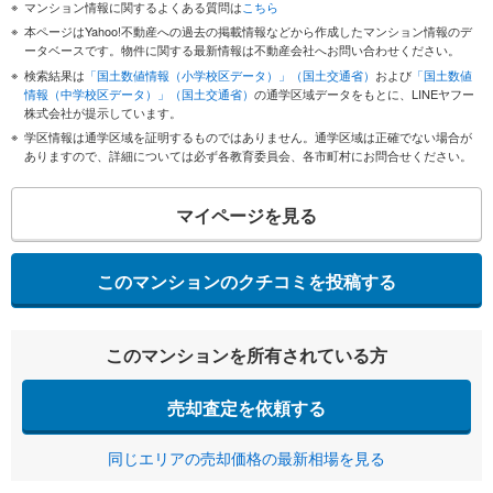
マンション情報に関するよくある質問は
こちら
本ページはYahoo!不動産への過去の掲載情報などから作成したマンション情報のデ
ータベースです。物件に関する最新情報は不動産会社へお問い合わせください。
検索結果は
「国土数値情報（小学校区データ）」（国土交通省）
および
「国土数値
情報（中学校区データ）」（国土交通省）
の通学区域データをもとに、LINEヤフー
株式会社が提示しています。
学区情報は通学区域を証明するものではありません。通学区域は正確でない場合が
ありますので、詳細については必ず各教育委員会、各市町村にお問合せください。
マイページを見る
このマンションのクチコミを投稿する
このマンションを所有されている方
売却査定を依頼する
同じエリアの売却価格の最新相場を見る