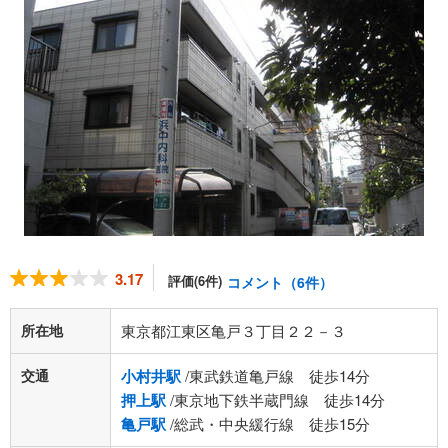
3.17
評価(6件)
コメント（6件）
所在地
東京都江東区亀戸３丁目２２－３
交通
小村井駅
/東武鉄道亀戸線 徒歩14分
押上駅
/東京地下鉄半蔵門線 徒歩14分
亀戸駅
/総武・中央緩行線 徒歩15分