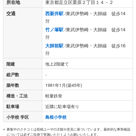
所在地
東京都足立区栗原２丁目１４－２
交通
西新井駅
/東武伊勢崎・大師線 徒歩14
分
竹ノ塚駅
/東武伊勢崎・大師線 徒歩14
分
大師前駅
/東武伊勢崎・大師線 徒歩16
分
階建
地上2階建て
総戸数
-
築年数
1981年1月(築45年)
構造・工法
軽量鉄骨
駐車場
近隣に駐車場有り
小学校 学区
島根小学校
募集中のクチコミは投稿ユーザの主観や意見に基づいています。最終的な事実確認
については必ずご自身で実施いただくようお願いいたします。