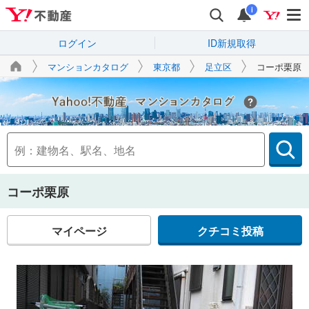
i
ログイン
ID新規取得
マンションカタログ
東京都
足立区
コーポ栗原
Yahoo!不動産
コーポ栗原
マイページ
クチコミ投稿