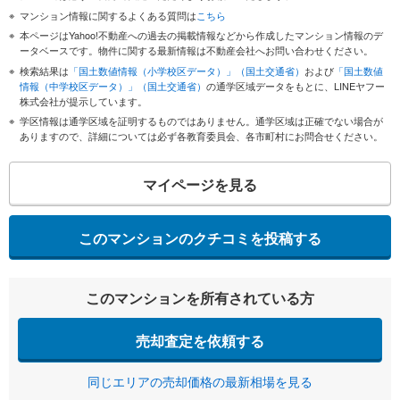
マンション情報に関するよくある質問は
こちら
本ページはYahoo!不動産への過去の掲載情報などから作成したマンション情報のデ
ータベースです。物件に関する最新情報は不動産会社へお問い合わせください。
検索結果は
「国土数値情報（小学校区データ）」（国土交通省）
および
「国土数値
情報（中学校区データ）」（国土交通省）
の通学区域データをもとに、LINEヤフー
株式会社が提示しています。
学区情報は通学区域を証明するものではありません。通学区域は正確でない場合が
ありますので、詳細については必ず各教育委員会、各市町村にお問合せください。
マイページを見る
このマンションのクチコミを投稿する
このマンションを所有されている方
売却査定を依頼する
同じエリアの売却価格の最新相場を見る