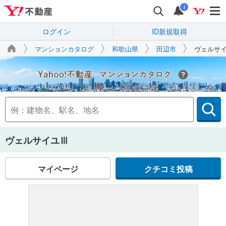
i
ログイン
ID新規取得
マンションカタログ
和歌山県
田辺市
ヴェルサ
Yahoo!不動産
ヴェルサイユⅢ
マイページ
クチコミ投稿