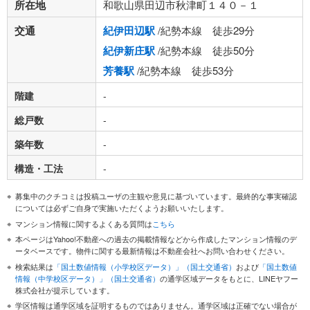
所在地
和歌山県田辺市秋津町１４０－１
交通
紀伊田辺駅
/紀勢本線 徒歩29分
紀伊新庄駅
/紀勢本線 徒歩50分
芳養駅
/紀勢本線 徒歩53分
階建
-
総戸数
-
築年数
-
構造・工法
-
募集中のクチコミは投稿ユーザの主観や意見に基づいています。最終的な事実確認
については必ずご自身で実施いただくようお願いいたします。
マンション情報に関するよくある質問は
こちら
本ページはYahoo!不動産への過去の掲載情報などから作成したマンション情報のデ
ータベースです。物件に関する最新情報は不動産会社へお問い合わせください。
検索結果は
「国土数値情報（小学校区データ）」（国土交通省）
および
「国土数値
情報（中学校区データ）」（国土交通省）
の通学区域データをもとに、LINEヤフー
株式会社が提示しています。
学区情報は通学区域を証明するものではありません。通学区域は正確でない場合が