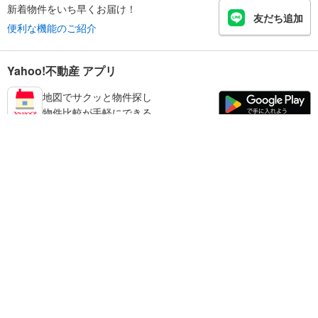
新着物件をいち早くお届け！
友だち追加
便利な機能のご紹介
Yahoo!不動産 アプリ
地図でサクッと物件探し
物件比較が手軽にできる
田辺市の不動産情報を探す
不動産・住宅
賃貸住宅
暮らしのお役立ち情報
新築マンション
マンションカタログ
中古マンション
教えて！住まいの先生
Yahoo!不動産
Yahoo! JAPAN
新築一戸建て
中古一戸建て
プライバシーポリシー
プライバシーセンター
注文住宅
土地
規約
掲載希望の方へ