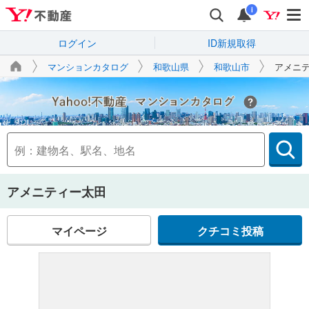
i
ログイン
ID新規取得
マンションカタログ
和歌山県
和歌山市
アメニ
Yahoo!不動産
アメニティー太田
マイページ
クチコミ投稿