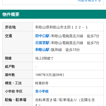
物件概要
所在地
和歌山県和歌山市太田１２２－１
交通
田中口駅
/和歌山電鐵貴志川線 徒歩7分
日前宮駅
/和歌山電鐵貴志川線 徒歩7分
和歌山駅
/阪和線 徒歩13分
階建
地上2階建て
総戸数
-
築年数
1987年3月(築39年)
構造・工法
軽量鉄骨
小学校 学区
宮小学校
駐輪・駐車場
自転車置き場 / 駐車場あり（近隣を含
む）