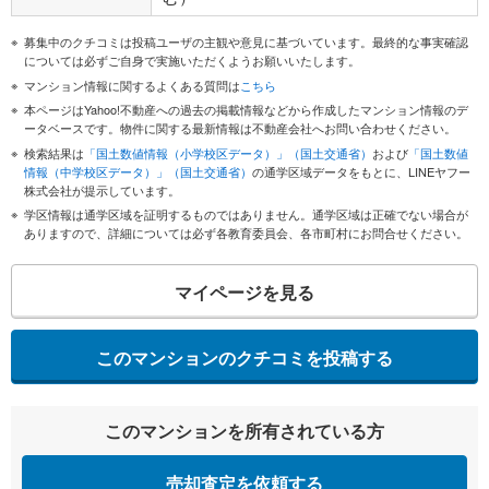
募集中のクチコミは投稿ユーザの主観や意見に基づいています。最終的な事実確認
については必ずご自身で実施いただくようお願いいたします。
マンション情報に関するよくある質問は
こちら
本ページはYahoo!不動産への過去の掲載情報などから作成したマンション情報のデ
ータベースです。物件に関する最新情報は不動産会社へお問い合わせください。
検索結果は
「国土数値情報（小学校区データ）」（国土交通省）
および
「国土数値
情報（中学校区データ）」（国土交通省）
の通学区域データをもとに、LINEヤフー
株式会社が提示しています。
学区情報は通学区域を証明するものではありません。通学区域は正確でない場合が
ありますので、詳細については必ず各教育委員会、各市町村にお問合せください。
マイページを見る
このマンションのクチコミを投稿する
このマンションを所有されている方
売却査定を依頼する