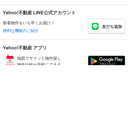
Yahoo!不動産 LINE公式アカウント
新着物件をいち早くお届け！
友だち追加
便利な機能のご紹介
Yahoo!不動産 アプリ
地図でサクッと物件探し
物件比較が手軽にできる
足立区の不動産情報を探す
不動産・住宅
賃貸住宅
暮らしのお役立ち情報
新築マンション
マンションカタログ
中古マンション
教えて！住まいの先生
Yahoo!不動産
Yahoo! JAPAN
新築一戸建て
中古一戸建て