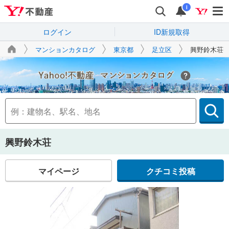
i
ログイン
ID新規取得
マンションカタログ
東京都
足立区
興野鈴木荘
Yahoo!不動産
興野鈴木荘
マイページ
クチコミ投稿