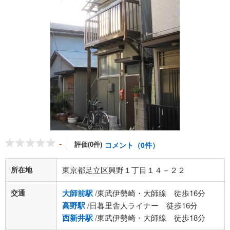
-
評価(0件)
コメント（0件）
所在地
東京都足立区興野１丁目１４－２２
交通
大師前駅
/東武伊勢崎・大師線 徒歩16分
高野駅
/日暮里舎人ライナー 徒歩16分
西新井駅
/東武伊勢崎・大師線 徒歩18分