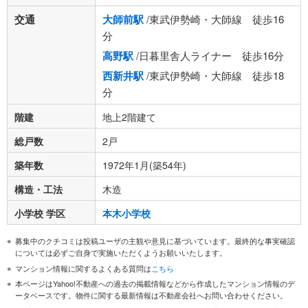
交通
大師前駅
/東武伊勢崎・大師線 徒歩16
分
高野駅
/日暮里舎人ライナー 徒歩16分
西新井駅
/東武伊勢崎・大師線 徒歩18
分
階建
地上2階建て
総戸数
2戸
築年数
1972年1月(築54年)
構造・工法
木造
小学校 学区
本木小学校
募集中のクチコミは投稿ユーザの主観や意見に基づいています。最終的な事実確認
については必ずご自身で実施いただくようお願いいたします。
マンション情報に関するよくある質問は
こちら
本ページはYahoo!不動産への過去の掲載情報などから作成したマンション情報のデ
ータベースです。物件に関する最新情報は不動産会社へお問い合わせください。