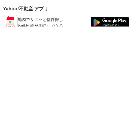
Yahoo!不動産 アプリ
地図でサクッと物件探し
物件比較が手軽にできる
練馬区の不動産情報を探す
不動産・住宅
賃貸住宅
暮らしのお役立ち情報
新築マンション
マンションカタログ
中古マンション
教えて！住まいの先生
Yahoo!不動産
Yahoo! JAPAN
新築一戸建て
中古一戸建て
プライバシーポリシー
プライバシーセンター
注文住宅
土地
規約
掲載希望の方へ
免責事項
ご意見・ご要望
ヘルプ
売却査定
© LY Corporation