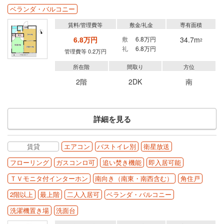
ベランダ・バルコニー
賃料/管理費等
敷金/礼金
専有面積
6.8万円
敷
6.8万円
34.7m
2
礼
6.8万円
管理費等 0.2万円
所在階
間取り
方位
2階
2DK
南
詳細を見る
賃貸
エアコン
バストイレ別
衛星放送
フローリング
ガスコンロ可
追い焚き機能
即入居可能
ＴＶモニタ付インターホン
南向き（南東・南西含む）
角住戸
2階以上
最上階
二人入居可
ベランダ・バルコニー
洗濯機置き場
洗面台