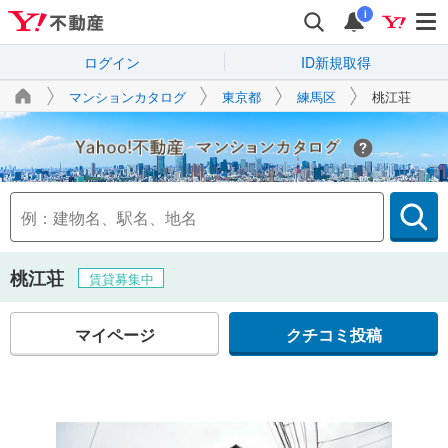
i
ログイン
ID新規取得
マンションカタログ
東京都
練馬区
桃江荘
Yahoo!不動産
桃江荘
賃貸募集中
マイページ
クチコミ投稿