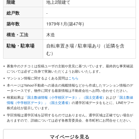
階建
地上2階建て
総戸数
-
築年数
1979年1月(築47年)
構造・工法
木造
駐輪・駐車場
自転車置き場 / 駐車場あり（近隣を含
む）
募集中のクチコミは投稿ユーザの主観や意見に基づいています。最終的な事実確認
については必ずご自身で実施いただくようお願いいたします。
マンション情報に関するよくある質問は
こちら
本ページはYahoo!不動産への過去の掲載情報などから作成したマンション情報のデ
ータベースです。物件に関する最新情報は不動産会社へお問い合わせください。
検索結果は
「国土数値情報（小学校区データ）」（国土交通省）
および
「国土数値
情報（中学校区データ）」（国土交通省）
の通学区域データをもとに、LINEヤフー
株式会社が提示しています。
学区情報は通学区域を証明するものではありません。通学区域は正確でない場合が
ありますので、詳細については必ず各教育委員会、各市町村にお問合せください。
マイページを見る