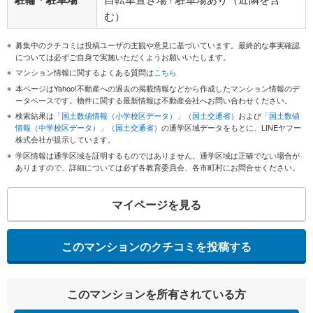
む）
募集中のクチコミは投稿ユーザの主観や意見に基づいています。最終的な事実確認
については必ずご自身で実施いただくようお願いいたします。
マンション情報に関するよくある質問は
こちら
本ページはYahoo!不動産への過去の掲載情報などから作成したマンション情報のデ
ータベースです。物件に関する最新情報は不動産会社へお問い合わせください。
検索結果は
「国土数値情報（小学校区データ）」（国土交通省）
および
「国土数値
情報（中学校区データ）」（国土交通省）
の通学区域データをもとに、LINEヤフー
株式会社が提示しています。
学区情報は通学区域を証明するものではありません。通学区域は正確でない場合が
ありますので、詳細については必ず各教育委員会、各市町村にお問合せください。
マイページを見る
このマンションのクチコミを投稿する
このマンションを所有されている方