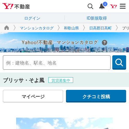
i
ログイン
ID新規取得
マンションカタログ
和歌山県
日高郡日高町
ブ
Yahoo!不動産
ブリッサ・そよ風
賃貸募集中
マイページ
クチコミ投稿