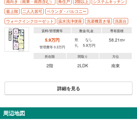
南向き（南東・南西含む）
角住戸
2階以上
システムキッチン
最上階
二人入居可
ベランダ・バルコニー
ウォークインクローゼット
温水洗浄便座
洗濯機置き場
洗面台
賃料/管理費等
敷金/礼金
専有面積
5.9万円
敷
なし
58.21m
2
礼
5.9万円
管理費等 0.3万円
所在階
間取り
方位
2階
2LDK
南東
詳細を見る
周辺地図