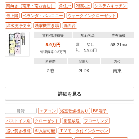
南向き（南東・南西含む）
角住戸
2階以上
システムキッチン
最上階
ベランダ・バルコニー
ウォークインクローゼット
温水洗浄便座
洗濯機置き場
洗面台
賃料/管理費等
敷金/礼金
専有面積
5.9万円
敷
なし
58.21m
2
礼
5.9万円
管理費等 0.3万円
所在階
間取り
方位
2階
2LDK
南東
詳細を見る
賃貸
エアコン
浴室乾燥機あり
BS端子
バストイレ別
クローゼット
衛星放送
フローリング
追い焚き機能
即入居可能
ＴＶモニタ付インターホン