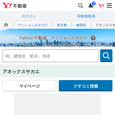
i
ログイン
ID新規取得
マンションカタログ
東京都
練馬区
アネックス
Yahoo!不動産
アネックスサカエ
マイページ
クチコミ投稿