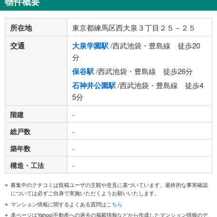
物件概要
所在地
東京都練馬区西大泉３丁目２５－２５
交通
大泉学園駅
/西武池袋・豊島線 徒歩20
分
保谷駅
/西武池袋・豊島線 徒歩26分
石神井公園駅
/西武池袋・豊島線 徒歩4
5分
階建
-
総戸数
-
築年数
-
構造・工法
-
募集中のクチコミは投稿ユーザの主観や意見に基づいています。最終的な事実確認
については必ずご自身で実施いただくようお願いいたします。
マンション情報に関するよくある質問は
こちら
本ページはYahoo!不動産への過去の掲載情報などから作成したマンション情報のデ