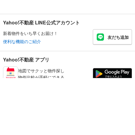
Yahoo!不動産 LINE公式アカウント
新着物件をいち早くお届け！
友だち追加
便利な機能のご紹介
Yahoo!不動産 アプリ
地図でサクッと物件探し
物件比較が手軽にできる
練馬区の不動産情報を探す
不動産・住宅
賃貸住宅
暮らしのお役立ち情報
新築マンション
マンションカタログ
中古マンション
教えて！住まいの先生