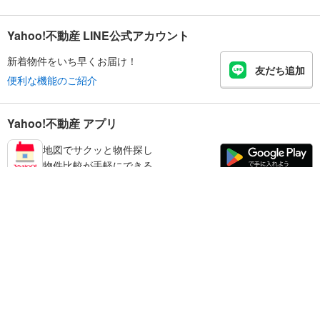
Yahoo!不動産 LINE公式アカウント
新着物件をいち早くお届け！
友だち追加
便利な機能のご紹介
Yahoo!不動産 アプリ
地図でサクッと物件探し
物件比較が手軽にできる
練馬区の不動産情報を探す
不動産・住宅
賃貸住宅
暮らしのお役立ち情報
新築マンション
マンションカタログ
中古マンション
教えて！住まいの先生
Yahoo!不動産
Yahoo! JAPAN
新築一戸建て
中古一戸建て