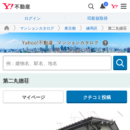
i
ログイン
ID新規取得
マンションカタログ
東京都
練馬区
第二丸徳荘
Yahoo!不動産
第二丸徳荘
マイページ
クチコミ投稿