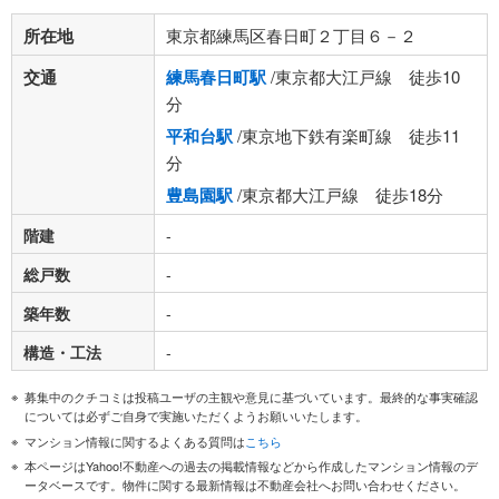
所在地
東京都練馬区春日町２丁目６－２
交通
練馬春日町駅
/東京都大江戸線 徒歩10
分
平和台駅
/東京地下鉄有楽町線 徒歩11
分
豊島園駅
/東京都大江戸線 徒歩18分
階建
-
総戸数
-
築年数
-
構造・工法
-
募集中のクチコミは投稿ユーザの主観や意見に基づいています。最終的な事実確認
については必ずご自身で実施いただくようお願いいたします。
マンション情報に関するよくある質問は
こちら
本ページはYahoo!不動産への過去の掲載情報などから作成したマンション情報のデ
ータベースです。物件に関する最新情報は不動産会社へお問い合わせください。