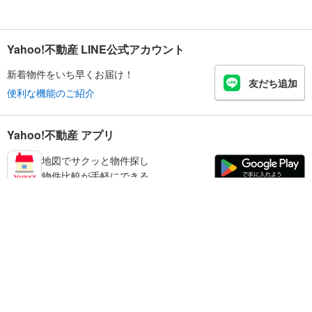
Yahoo!不動産 LINE公式アカウント
新着物件をいち早くお届け！
友だち追加
便利な機能のご紹介
Yahoo!不動産 アプリ
地図でサクッと物件探し
物件比較が手軽にできる
足立区の不動産情報を探す
不動産・住宅
賃貸住宅
暮らしのお役立ち情報
新築マンション
マンションカタログ
中古マンション
教えて！住まいの先生