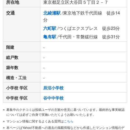
所在地
東京都足立区大谷田５丁目２－７
交通
北綾瀬駅
/東京地下鉄千代田線 徒歩14
分
六町駅
/つくばエクスプレス 徒歩23分
亀有駅
/千代田・常磐緩行線 徒歩31分
階建
-
総戸数
-
築年数
-
構造・工法
-
小学校 学区
辰沼小学校
中学校 学区
谷中中学校
募集中のクチコミは投稿ユーザの主観や意見に基づいています。最終的な事実確認
については必ずご自身で実施いただくようお願いいたします。
マンション情報に関するよくある質問は
こちら
本ページはYahoo!不動産への過去の掲載情報などから作成したマンション情報のデ