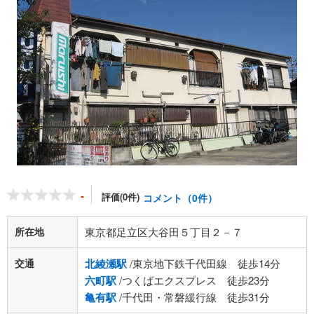
-
評価(0件)
コメント（0件）
所在地
東京都足立区大谷田５丁目２－７
交通
北綾瀬駅
/東京地下鉄千代田線 徒歩14分
六町駅
/つくばエクスプレス 徒歩23分
亀有駅
/千代田・常磐緩行線 徒歩31分