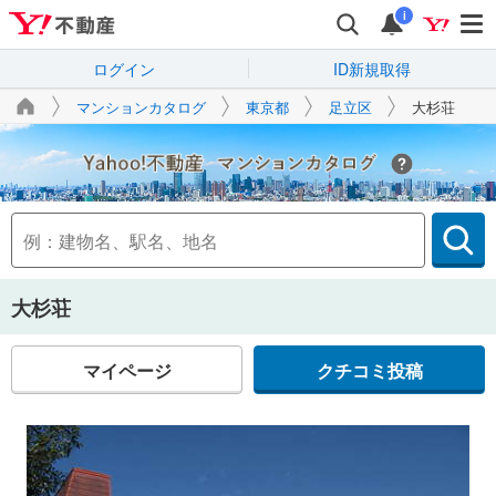
i
ログイン
ID新規取得
マンションカタログ
東京都
足立区
大杉荘
Yahoo!不動産
大杉荘
マイページ
クチコミ投稿