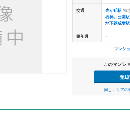
交通
光が丘駅
/東
石神井公園駅
地下鉄成増駅
築年月
-
マンシ
このマンシ
売却
同じエリアの