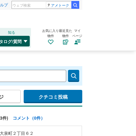
ルプ
アメトーク
お気に入り
最近見た
マイ
知る
物件
物件
ページ
タログ/質問
ジ
クチコミ投稿
3件)
コメント（0件）
大泉町２丁目６２