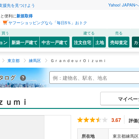
Yahoo! JAPAN
ヘ
支援先を見つけよう
っと便利に
新規取得
ン
ヤフーショッピングなら「毎日5％」おトク
買う
建てる
売る
ョン
新築一戸建て
中古一戸建て
注文住宅
土地
売却査定
カ
東京都
練馬区
ＧｒａｎｄｅｕｒＯｉｚｕｍｉ
Yahoo!不動産 マンションカタログ
マイペー
ｚｕｍｉ
3.67
評価(
所在地
東京都練馬区