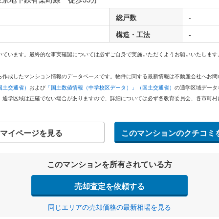
総戸数
-
構造・工法
-
いています。最終的な事実確認については必ずご自身で実施いただくようお願いいたします
どから作成したマンション情報のデータベースです。物件に関する最新情報は不動産会社へお
国土交通省）
および
「国土数値情報（中学校区データ）」（国土交通省）
の通学区域データ
。通学区域は正確でない場合がありますので、詳細については必ず各教育委員会、各市町村
マイページを見る
このマンションのクチコミ
このマンションを所有されている方
売却査定を依頼する
同じエリアの売却価格の最新相場を見る