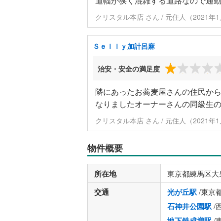
道幅が狭く混雑する道路なので通
クリスタル本店 さん / 元住人（2021年
Ｓｅｌｌｙ加計呂麻
治安・安全の満足度
隣にあったお蕎麦屋さんの住民か
なりましたオーナーさんの同級生
クリスタル本店 さん / 元住人（2021年
物件概要
所在地
東京都練馬区大
交通
光が丘駅
/東京
石神井公園駅
/
地下鉄成増駅
/