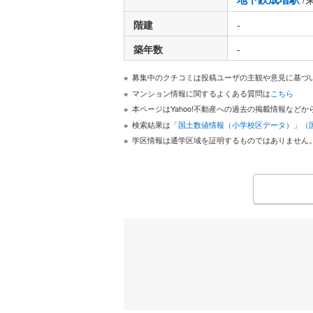
階建
-
築年数
-
募集中のクチコミは投稿ユーザの主観や意見に基づ
マンション情報に関するよくある質問は
こちら
本ページはYahoo!不動産への過去の掲載情報な
検索結果は
「国土数値情報（小学校区データ）」（
学区情報は通学区域を証明するものではありません