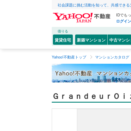
社会課題に挑む活動を知って、共感できる
IDでも
ログイ
借りる
賃貸住宅
新築マンション
中古マンシ
Yahoo!不動産トップ
マンションカタログ
ＧｒａｎｄｅｕｒＯｉ