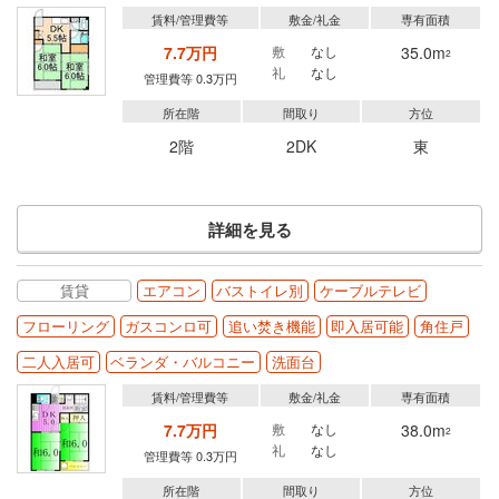
賃料/管理費等
敷金/礼金
専有面積
7.7万円
敷
なし
35.0m
2
礼
なし
管理費等 0.3万円
所在階
間取り
方位
2階
2DK
東
詳細を見る
賃貸
エアコン
バストイレ別
ケーブルテレビ
フローリング
ガスコンロ可
追い焚き機能
即入居可能
角住戸
二人入居可
ベランダ・バルコニー
洗面台
賃料/管理費等
敷金/礼金
専有面積
7.7万円
敷
なし
38.0m
2
礼
なし
管理費等 0.3万円
所在階
間取り
方位