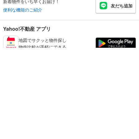
新着物件をいち早くお届け！
友だち追加
便利な機能のご紹介
Yahoo!不動産 アプリ
地図でサクッと物件探し
物件比較が手軽にできる
足立区の不動産情報を探す
不動産・住宅
賃貸住宅
暮らしのお役立ち情報
新築マンション
マンションカタログ
中古マンション
教えて！住まいの先生
Yahoo!不動産
Yahoo! JAPAN
新築一戸建て
中古一戸建て
プライバシーポリシー
プライバシーセンター
注文住宅
土地
規約
掲載希望の方へ