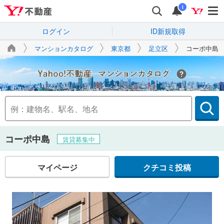
i
ログイン
ID新規取得
マンションカタログ
東京都
足立区
コーポ中島
Yahoo!不動産
コーポ中島
賃貸募集中
マイページ
クチコミ投稿