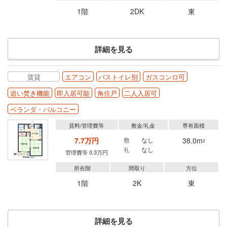
1階
2DK
東
詳細を見る
賃貸
エアコン
バストイレ別
ガスコンロ可
追い焚き機能
即入居可能
角住戸
二人入居可
ベランダ・バルコニー
賃料/管理費等
敷金/礼金
専有面積
7.7万円
敷
なし
38.0m
2
礼
なし
管理費等 0.3万円
所在階
間取り
方位
1階
2K
東
詳細を見る