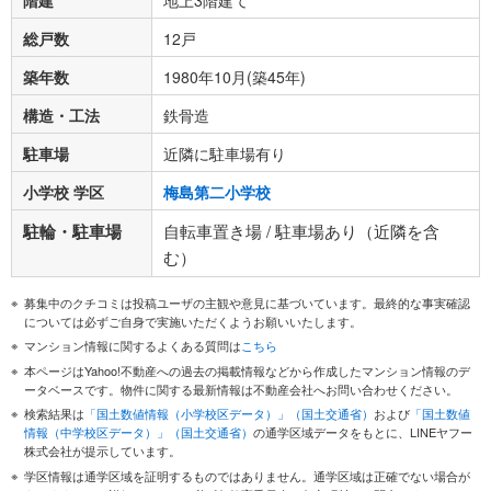
総戸数
12戸
築年数
1980年10月(築45年)
構造・工法
鉄骨造
駐車場
近隣に駐車場有り
小学校 学区
梅島第二小学校
駐輪・駐車場
自転車置き場 / 駐車場あり（近隣を含
む）
募集中のクチコミは投稿ユーザの主観や意見に基づいています。最終的な事実確認
については必ずご自身で実施いただくようお願いいたします。
マンション情報に関するよくある質問は
こちら
本ページはYahoo!不動産への過去の掲載情報などから作成したマンション情報のデ
ータベースです。物件に関する最新情報は不動産会社へお問い合わせください。
検索結果は
「国土数値情報（小学校区データ）」（国土交通省）
および
「国土数値
情報（中学校区データ）」（国土交通省）
の通学区域データをもとに、LINEヤフー
株式会社が提示しています。
学区情報は通学区域を証明するものではありません。通学区域は正確でない場合が