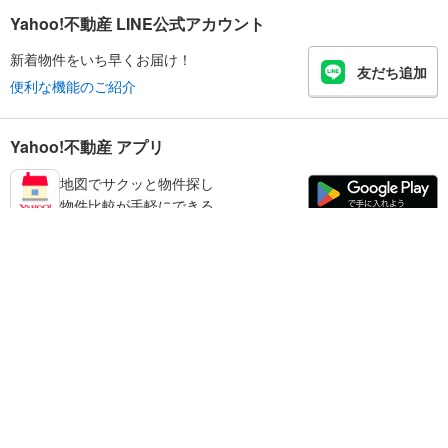
Yahoo!不動産 LINE公式アカウント
新着物件をいち早くお届け！
友だち追加
便利な機能のご紹介
Yahoo!不動産 アプリ
地図でサクッと物件探し
物件比較が手軽にできる
和歌山市の不動産情報を探す
不動産・住宅
賃貸住宅
暮らしのお役立ち情報
新築マンション
マンションカタログ
中古マンション
教えて！住まいの先生
Yahoo!不動産
Yahoo! JAPAN
新築一戸建て
中古一戸建て