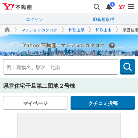
i
ログイン
ID新規取得
マンションカタログ
和歌山県
和歌山市
県営住
Yahoo!不動産
県営住宅千旦第二団地２号棟
マイページ
クチコミ投稿