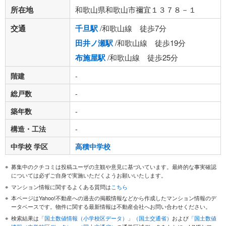
所在地
和歌山県和歌山市禰宜１３７８－１
交通
千旦駅
/和歌山線 徒歩7分
田井ノ瀬駅
/和歌山線 徒歩19分
布施屋駅
/和歌山線 徒歩25分
階建
-
総戸数
-
築年数
-
構造・工法
-
中学校 学区
高積中学校
募集中のクチコミは投稿ユーザの主観や意見に基づいています。最終的な事実確認
については必ずご自身で実施いただくようお願いいたします。
マンション情報に関するよくある質問は
こちら
本ページはYahoo!不動産への過去の掲載情報などから作成したマンション情報のデ
ータベースです。物件に関する最新情報は不動産会社へお問い合わせください。
検索結果は
「国土数値情報（小学校区データ）」（国土交通省）
および
「国土数値