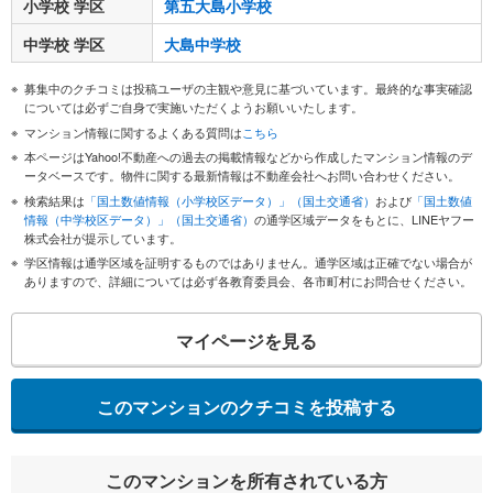
小学校 学区
第五大島小学校
中学校 学区
大島中学校
募集中のクチコミは投稿ユーザの主観や意見に基づいています。最終的な事実確認
については必ずご自身で実施いただくようお願いいたします。
マンション情報に関するよくある質問は
こちら
本ページはYahoo!不動産への過去の掲載情報などから作成したマンション情報のデ
ータベースです。物件に関する最新情報は不動産会社へお問い合わせください。
検索結果は
「国土数値情報（小学校区データ）」（国土交通省）
および
「国土数値
情報（中学校区データ）」（国土交通省）
の通学区域データをもとに、LINEヤフー
株式会社が提示しています。
学区情報は通学区域を証明するものではありません。通学区域は正確でない場合が
ありますので、詳細については必ず各教育委員会、各市町村にお問合せください。
マイページを見る
このマンションのクチコミを投稿する
このマンションを所有されている方