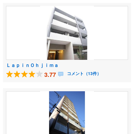
ＬａｐｉｎＯｈｊｉｍａ
3.77
コメント（13件）