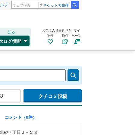
ルプ
チケット大相撲
お気に入り
最近見た
マイ
知る
物件
物件
ページ
タログ/質問
ジ
クチコミ投稿
)
コメント（0件）
北砂７丁目２－２８