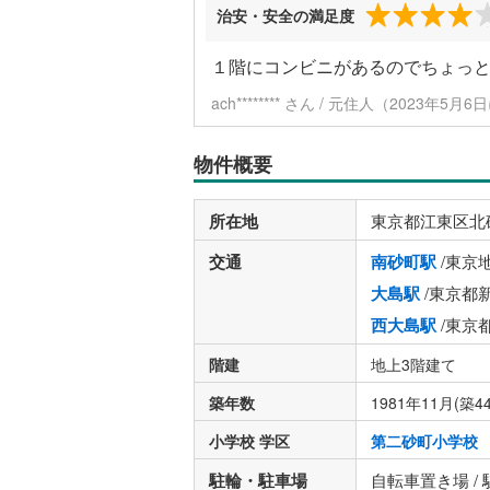
治安・安全の満足度
１階にコンビニがあるのでちょっ
ach******** さん / 元住人（2023年5月
物件概要
所在地
東京都江東区北
交通
南砂町駅
/東京
大島駅
/東京都
西大島駅
/東京
階建
地上3階建て
築年数
1981年11月(築4
小学校 学区
第二砂町小学校
駐輪・駐車場
自転車置き場 /