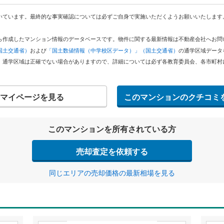
いています。最終的な事実確認については必ずご自身で実施いただくようお願いいたします
どから作成したマンション情報のデータベースです。物件に関する最新情報は不動産会社へお
国土交通省）
および
「国土数値情報（中学校区データ）」（国土交通省）
の通学区域データ
。通学区域は正確でない場合がありますので、詳細については必ず各教育委員会、各市町村
マイページを見る
このマンションのクチコミ
このマンションを所有されている方
売却査定を依頼する
同じエリアの売却価格の最新相場を見る