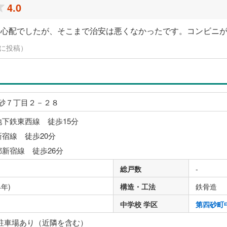
4.0
と心配でしたが、そこまで治安は悪くなかったです。コンビニ
6日に投稿）
砂７丁目２－２８
地下鉄東西線 徒歩15分
新宿線 徒歩20分
都新宿線 徒歩26分
総戸数
-
4年)
構造・工法
鉄骨造
中学校 学区
第四砂町
 駐車場あり（近隣を含む）