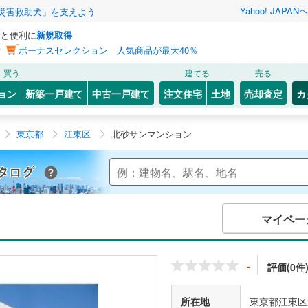
Yahoo! JAPAN
ヘ
災害救助犬」を支えよう
っと便利に
新規取得
ン
ボーナスセレクション 人気商品が最大40％
買う
建てる
売る
ョン
新築一戸建て
中古一戸建て
注文住宅
土地
売却査定
カ
東京都
江東区
北砂サンマンション
Yahoo!不動産 マンションカタログ
マイペー
-
評価(0件
所在地
東京都江東区