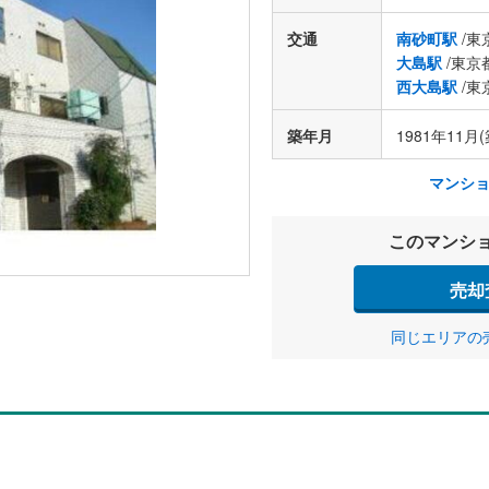
交通
南砂町駅
/東
大島駅
/東京
西大島駅
/東
築年月
1981年11月(
マンシ
このマンシ
売却
同じエリアの