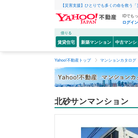
【災害支援】ひとりでも多くの命を救う「
IDでも
ログイ
借りる
賃貸住宅
新築マンション
中古マンシ
Yahoo!不動産トップ
マンションカタログ
北砂サンマンション