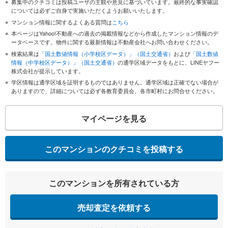
募集中のクチコミは投稿ユーザの主観や意見に基づいています。最終的な事実確認
については必ずご自身で実施いただくようお願いいたします。
マンション情報に関するよくある質問は
こちら
本ページはYahoo!不動産への過去の掲載情報などから作成したマンション情報のデ
ータベースです。物件に関する最新情報は不動産会社へお問い合わせください。
検索結果は
「国土数値情報（小学校区データ）」（国土交通省）
および
「国土数値
情報（中学校区データ）」（国土交通省）
の通学区域データをもとに、LINEヤフー
株式会社が提示しています。
学区情報は通学区域を証明するものではありません。通学区域は正確でない場合が
ありますので、詳細については必ず各教育委員会、各市町村にお問合せください。
マイページを見る
このマンションのクチコミを投稿する
このマンションを所有されている方
売却査定を依頼する