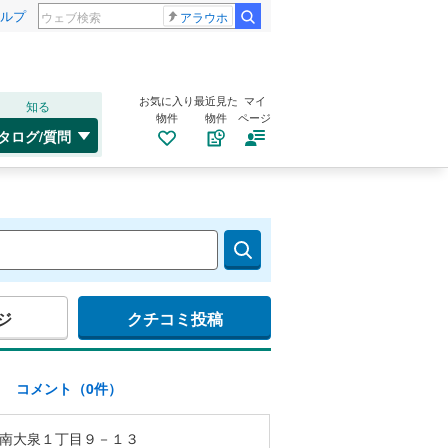
ルプ
アラウホ
お気に入り
最近見た
マイ
知る
物件
物件
ページ
タログ/質問
ジ
クチコミ投稿
)
コメント（0件）
南大泉１丁目９－１３