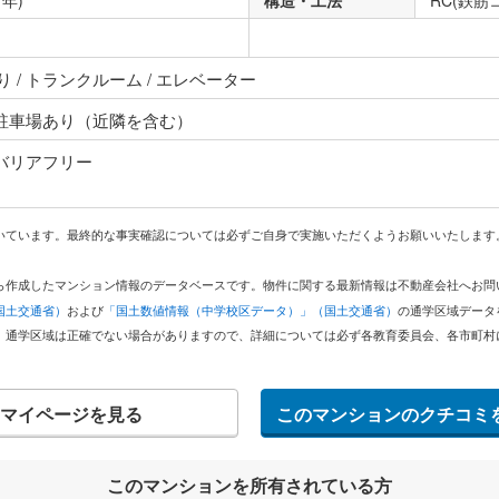
7年)
構造・工法
RC(鉄筋
 / トランクルーム / エレベーター
 駐車場あり（近隣を含む）
 バリアフリー
いています。最終的な事実確認については必ずご自身で実施いただくようお願いいたします
どから作成したマンション情報のデータベースです。物件に関する最新情報は不動産会社へお
国土交通省）
および
「国土数値情報（中学校区データ）」（国土交通省）
の通学区域データ
。通学区域は正確でない場合がありますので、詳細については必ず各教育委員会、各市町村
マイページを見る
このマンションのクチコミ
このマンションを所有されている方