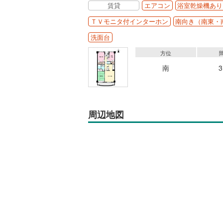
賃貸
エアコン
浴室乾燥機あり
ＴＶモニタ付インターホン
南向き（南東・
洗面台
方位
南
周辺地図