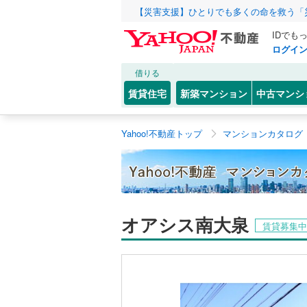
【災害支援】ひとりでも多くの命を救う「
IDでも
ログイ
借りる
賃貸住宅
新築マンション
中古マンシ
Yahoo!不動産トップ
マンションカタログ
オアシス南大泉
賃貸募集中