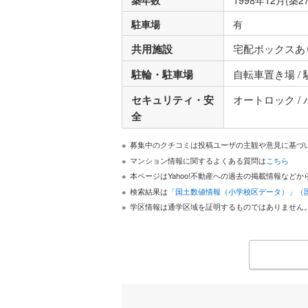
築年数
1998年12月(築2
駐車場
有
共用施設
宅配ボックスあり
駐輪・駐車場
自転車置き場 /
セキュリティ・安
オートロック /
全
募集中のクチコミは投稿ユーザの主観や意見に基づ
マンション情報に関するよくある質問は
こちら
本ページはYahoo!不動産への過去の掲載情報な
検索結果は
「国土数値情報（小学校区データ）」（
学区情報は通学区域を証明するものではありません