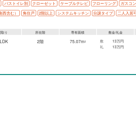
バストイレ別
クローゼット
ケーブルテレビ
フローリング
ガスコ
南西含む）
角住戸
2階以上
システムキッチン
分譲タイプ
二人入居
間取り
所在階
専有面積
敷金/礼金
3LDK
2階
75.07m
敷
13万円
2
礼
13万円