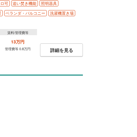
ンロ可
追い焚き機能
照明器具
可
ベランダ・バルコニー
洗濯機置き場
賃料/管理費等
13万円
管理費等 0.8万円
詳細を見る