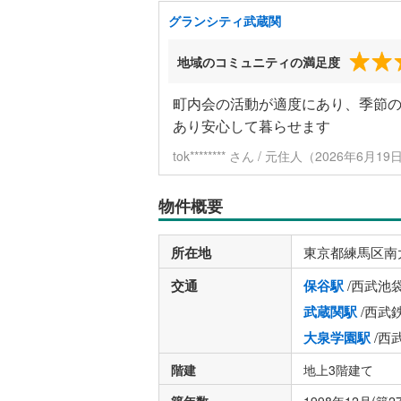
グランシティ武蔵関
地域のコミュニティの満足度
町内会の活動が適度にあり、季節
あり安心して暮らせます
tok******** さん / 元住人（2026年6月
物件概要
所在地
東京都練馬区南
交通
保谷駅
/西武池
武蔵関駅
/西武
大泉学園駅
/西
階建
地上3階建て