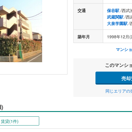
交通
保谷駅
/西武
武蔵関駅
/西
大泉学園駅
/
築年月
1998年12月(
マンシ
このマンシ
売却
同じエリアの
)
賃貸(1件)