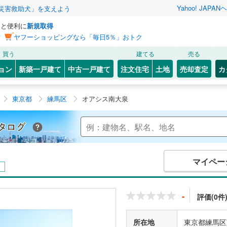
Yahoo! JAPAN
ヘ
災害救助犬」を支えよう
っと便利に
新規取得
ン
ヤフーショッピングなら「毎日5％」おトク
買う
建てる
売る
ョン
新築一戸建て
中古一戸建て
注文住宅
土地
売却査定
カ
東京都
練馬区
オアシス南大泉
Yahoo!不動産 マンションカタログ
マイペー
-
評価(0件
所在地
東京都練馬区