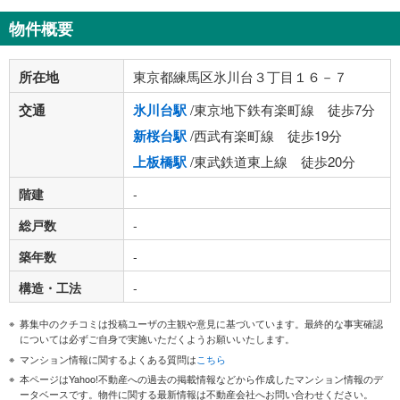
物件概要
所在地
東京都練馬区氷川台３丁目１６－７
交通
氷川台駅
/東京地下鉄有楽町線 徒歩7分
新桜台駅
/西武有楽町線 徒歩19分
上板橋駅
/東武鉄道東上線 徒歩20分
階建
-
総戸数
-
築年数
-
構造・工法
-
募集中のクチコミは投稿ユーザの主観や意見に基づいています。最終的な事実確認
については必ずご自身で実施いただくようお願いいたします。
マンション情報に関するよくある質問は
こちら
本ページはYahoo!不動産への過去の掲載情報などから作成したマンション情報のデ
ータベースです。物件に関する最新情報は不動産会社へお問い合わせください。