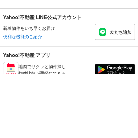
Yahoo!不動産 LINE公式アカウント
新着物件をいち早くお届け！
友だち追加
便利な機能のご紹介
Yahoo!不動産 アプリ
地図でサクッと物件探し
物件比較が手軽にできる
練馬区の不動産情報を探す
不動産・住宅
賃貸住宅
暮らしのお役立ち情報
新築マンション
マンションカタログ
中古マンション
教えて！住まいの先生