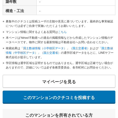
築年数
-
構造・工法
-
募集中のクチコミは投稿ユーザの主観や意見に基づいています。最終的な事実確認
については必ずご自身で実施いただくようお願いいたします。
マンション情報に関するよくある質問は
こちら
本ページはYahoo!不動産への過去の掲載情報などから作成したマンション情報のデ
ータベースです。物件に関する最新情報は不動産会社へお問い合わせください。
検索結果は
「国土数値情報（小学校区データ）」（国土交通省）
および
「国土数値
情報（中学校区データ）」（国土交通省）
の通学区域データをもとに、LINEヤフー
株式会社が提示しています。
学区情報は通学区域を証明するものではありません。通学区域は正確でない場合が
ありますので、詳細については必ず各教育委員会、各市町村にお問合せください。
マイページを見る
このマンションのクチコミを投稿する
このマンションを所有されている方