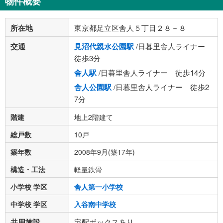
物件概要
所在地
東京都足立区舎人５丁目２８－８
交通
見沼代親水公園駅
/日暮里舎人ライナー
徒歩3分
舎人駅
/日暮里舎人ライナー 徒歩14分
舎人公園駅
/日暮里舎人ライナー 徒歩2
7分
階建
地上2階建て
総戸数
10戸
築年数
2008年9月(築17年)
構造・工法
軽量鉄骨
小学校 学区
舎人第一小学校
中学校 学区
入谷南中学校
共用施設
宅配ボックスあり