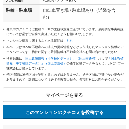
駐輪・駐車場
自転車置き場 / 駐車場あり（近隣を含
む）
募集中のクチコミは投稿ユーザの主観や意見に基づいています。最終的な事実確認
については必ずご自身で実施いただくようお願いいたします。
マンション情報に関するよくある質問は
こちら
本ページはYahoo!不動産への過去の掲載情報などから作成したマンション情報のデ
ータベースです。物件に関する最新情報は不動産会社へお問い合わせください。
検索結果は
「国土数値情報（小学校区データ）」（国土交通省）
および
「国土数値
情報（中学校区データ）」（国土交通省）
の通学区域データをもとに、LINEヤフー
株式会社が提示しています。
学区情報は通学区域を証明するものではありません。通学区域は正確でない場合が
ありますので、詳細については必ず各教育委員会、各市町村にお問合せください。
マイページを見る
このマンションのクチコミを投稿する