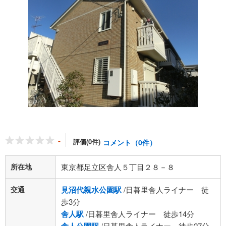
-
評価(0件)
コメント（0件）
所在地
東京都足立区舎人５丁目２８－８
交通
見沼代親水公園駅
/日暮里舎人ライナー 徒
歩3分
舎人駅
/日暮里舎人ライナー 徒歩14分
/日暮里舎人ライナー 徒歩27分