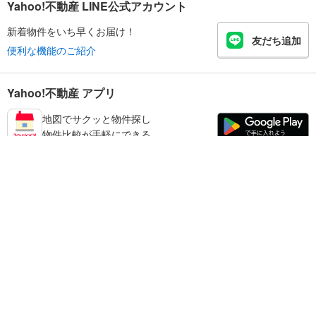
Yahoo!不動産 LINE公式アカウント
新着物件をいち早くお届け！
友だち追加
便利な機能のご紹介
Yahoo!不動産 アプリ
地図でサクッと物件探し
物件比較が手軽にできる
足立区の不動産情報を探す
不動産・住宅
賃貸住宅
暮らしのお役立ち情報
新築マンション
マンションカタログ
中古マンション
教えて！住まいの先生
Yahoo!不動産
Yahoo! JAPAN
新築一戸建て
中古一戸建て
プライバシーポリシー
プライバシーセンター