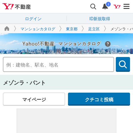
i
ログイン
ID新規取得
マンションカタログ
東京都
足立区
メゾンラ・
Yahoo!不動産
メゾンラ・パント
マイページ
クチコミ投稿