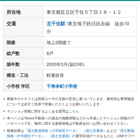
所在地
東京都足立区千住５丁目１８－１２
交通
北千住駅
/東京地下鉄日比谷線 徒歩10
分
階建
地上2階建て
総戸数
8戸
築年数
2003年3月(築23年)
構造・工法
軽量鉄骨
小学校 学区
千寿本町小学校
募集中のクチコミは投稿ユーザの主観や意見に基づいています。最終的な事実確認
については必ずご自身で実施いただくようお願いいたします。
マンション情報に関するよくある質問は
こちら
本ページはYahoo!不動産への過去の掲載情報などから作成したマンション情報のデ
ータベースです。物件に関する最新情報は不動産会社へお問い合わせください。
検索結果は
「国土数値情報（小学校区データ）」（国土交通省）
および
「国土数値
情報（中学校区データ）」（国土交通省）
の通学区域データをもとに、LINEヤフー