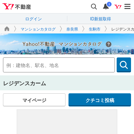
i
ログイン
ID新規取得
マンションカタログ
奈良県
生駒市
レジデンス
Yahoo!不動産
レジデンスカーム
マイページ
クチコミ投稿