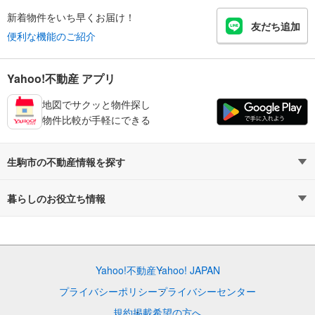
新着物件をいち早くお届け！
友だち追加
便利な機能のご紹介
Yahoo!不動産 アプリ
地図でサクッと物件探し
物件比較が手軽にできる
生駒市の不動産情報を探す
不動産・住宅
賃貸住宅
暮らしのお役立ち情報
新築マンション
マンションカタログ
中古マンション
教えて！住まいの先生
Yahoo!不動産
Yahoo! JAPAN
新築一戸建て
中古一戸建て
プライバシーポリシー
プライバシーセンター
注文住宅
土地
規約
掲載希望の方へ