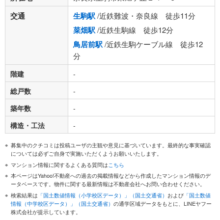
交通
生駒駅
/近鉄難波・奈良線 徒歩11分
菜畑駅
/近鉄生駒線 徒歩12分
鳥居前駅
/近鉄生駒ケーブル線 徒歩12
分
階建
-
総戸数
-
築年数
-
構造・工法
-
募集中のクチコミは投稿ユーザの主観や意見に基づいています。最終的な事実確認
については必ずご自身で実施いただくようお願いいたします。
マンション情報に関するよくある質問は
こちら
本ページはYahoo!不動産への過去の掲載情報などから作成したマンション情報のデ
ータベースです。物件に関する最新情報は不動産会社へお問い合わせください。
検索結果は
「国土数値情報（小学校区データ）」（国土交通省）
および
「国土数値
情報（中学校区データ）」（国土交通省）
の通学区域データをもとに、LINEヤフー
株式会社が提示しています。