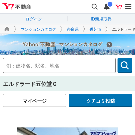
i
ログイン
ID新規取得
マンションカタログ
奈良県
香芝市
エルドラー
Yahoo!不動産
エルドラード五位堂Ｃ
マイページ
クチコミ投稿