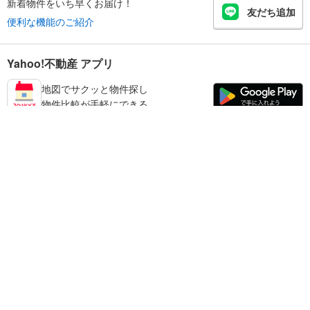
新着物件をいち早くお届け！
友だち追加
便利な機能のご紹介
Yahoo!不動産 アプリ
地図でサクッと物件探し
物件比較が手軽にできる
香芝市の不動産情報を探す
不動産・住宅
賃貸住宅
暮らしのお役立ち情報
新築マンション
マンションカタログ
中古マンション
教えて！住まいの先生
Yahoo!不動産
Yahoo! JAPAN
新築一戸建て
中古一戸建て
プライバシーポリシー
プライバシーセンター
注文住宅
土地
規約
掲載希望の方へ