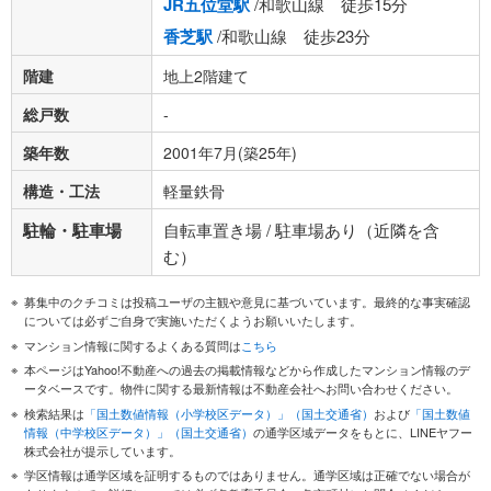
JR五位堂駅
/和歌山線 徒歩15分
香芝駅
/和歌山線 徒歩23分
階建
地上2階建て
総戸数
-
築年数
2001年7月(築25年)
構造・工法
軽量鉄骨
駐輪・駐車場
自転車置き場 / 駐車場あり（近隣を含
む）
募集中のクチコミは投稿ユーザの主観や意見に基づいています。最終的な事実確認
については必ずご自身で実施いただくようお願いいたします。
マンション情報に関するよくある質問は
こちら
本ページはYahoo!不動産への過去の掲載情報などから作成したマンション情報のデ
ータベースです。物件に関する最新情報は不動産会社へお問い合わせください。
検索結果は
「国土数値情報（小学校区データ）」（国土交通省）
および
「国土数値
情報（中学校区データ）」（国土交通省）
の通学区域データをもとに、LINEヤフー
株式会社が提示しています。
学区情報は通学区域を証明するものではありません。通学区域は正確でない場合が