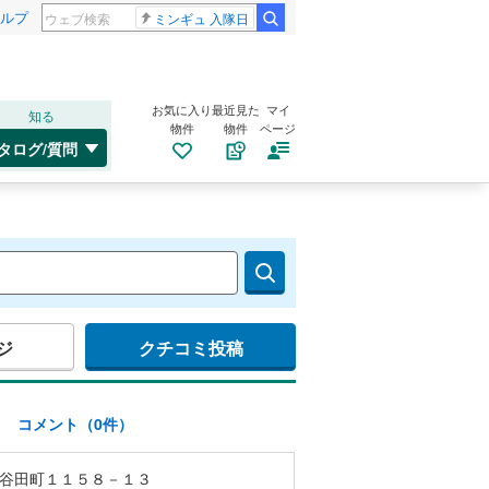
ルプ
ミンギュ 入隊日
お気に入り
最近見た
マイ
知る
物件
物件
ページ
タログ/質問
ジ
クチコミ投稿
)
コメント（0件）
谷田町１１５８－１３