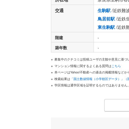
交通
生駒駅
/近鉄難
鳥居前駅
/近鉄
東生駒駅
/近鉄
階建
-
築年数
-
募集中のクチコミは投稿ユーザの主観や意見に基づ
マンション情報に関するよくある質問は
こちら
本ページはYahoo!不動産への過去の掲載情報な
検索結果は
「国土数値情報（小学校区データ）」（
学区情報は通学区域を証明するものではありません