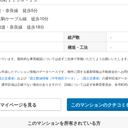
波・奈良線 徒歩5分
生駒ケーブル線 徒歩10分
難波・奈良線 徒歩18分
総戸数
-
構造・工法
-
いています。最終的な事実確認については必ずご自身で実施いただくようお願いいたします
どから作成したマンション情報のデータベースです。物件に関する最新情報は不動産会社へお
国土交通省）
および
「国土数値情報（中学校区データ）」（国土交通省）
の通学区域データ
。通学区域は正確でない場合がありますので、詳細については必ず各教育委員会、各市町村
マイページを見る
このマンションのクチコミ
このマンションを所有されている方