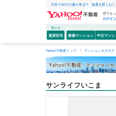
日本で45℃の夏が来る!? 猛暑を賢くお
IDでも
ログイ
借りる
賃貸住宅
新築マンション
中古マンシ
Yahoo!不動産トップ
マンションカタログ
サンライフいこま