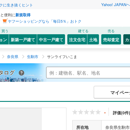
Yahoo! JAPAN
ヘ
トクに生き抜くヒント
っと便利に
新規取得
ン
ヤフーショッピングなら「毎日5％」おトク
買う
建てる
売る
ョン
新築一戸建て
中古一戸建て
注文住宅
土地
売却査定
カ
奈良県
生駒市
サンライフいこま
Yahoo!不動産 マンションカタログ
マイペー
-
評価(0件
所在地
奈良県生駒市