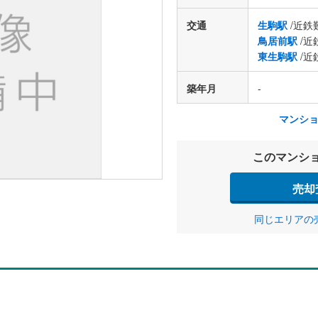
交通
生駒駅
/近鉄
鳥居前駅
/近
東生駒駅
/近
築年月
-
マンシ
このマンシ
売却
同じエリアの