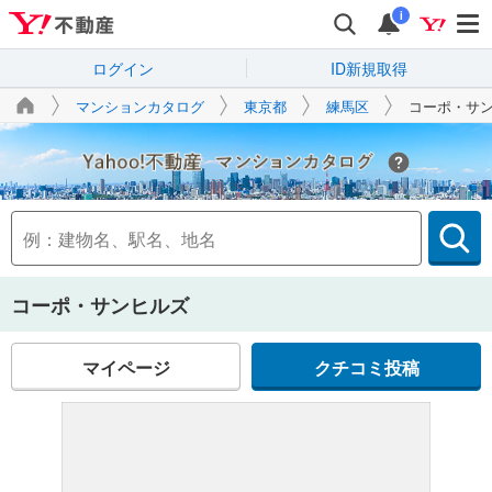
i
ログイン
ID新規取得
マンションカタログ
東京都
練馬区
コーポ・サ
Yahoo!不動産
コーポ・サンヒルズ
マイページ
クチコミ投稿