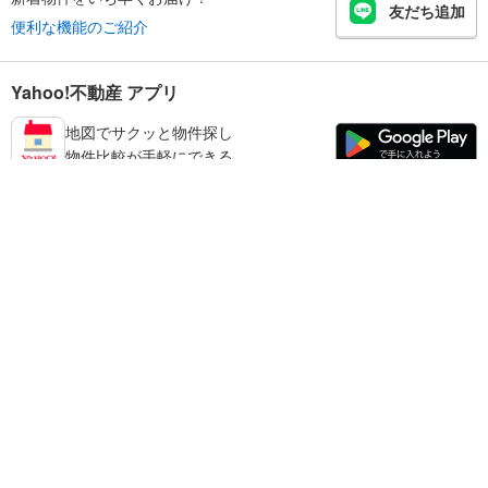
友だち追加
便利な機能のご紹介
Yahoo!不動産 アプリ
地図でサクッと物件探し
物件比較が手軽にできる
練馬区の不動産情報を探す
不動産・住宅
賃貸住宅
暮らしのお役立ち情報
新築マンション
マンションカタログ
中古マンション
教えて！住まいの先生
Yahoo!不動産
Yahoo! JAPAN
新築一戸建て
中古一戸建て
プライバシーポリシー
プライバシーセンター
注文住宅
土地
規約
掲載希望の方へ
免責事項
ご意見・ご要望
ヘルプ