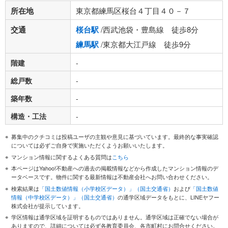
所在地
東京都練馬区桜台４丁目４０－７
交通
桜台駅
/西武池袋・豊島線 徒歩8分
練馬駅
/東京都大江戸線 徒歩9分
階建
-
総戸数
-
築年数
-
構造・工法
-
募集中のクチコミは投稿ユーザの主観や意見に基づいています。最終的な事実確認
については必ずご自身で実施いただくようお願いいたします。
マンション情報に関するよくある質問は
こちら
本ページはYahoo!不動産への過去の掲載情報などから作成したマンション情報のデ
ータベースです。物件に関する最新情報は不動産会社へお問い合わせください。
検索結果は
「国土数値情報（小学校区データ）」（国土交通省）
および
「国土数値
情報（中学校区データ）」（国土交通省）
の通学区域データをもとに、LINEヤフー
株式会社が提示しています。
学区情報は通学区域を証明するものではありません。通学区域は正確でない場合が
ありますので、詳細については必ず各教育委員会、各市町村にお問合せください。