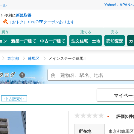
Yahoo! JAPAN
ヘ
ール
っと便利に
新規取得
ン
［おトク］10％OFFクーポンあります
買う
建てる
売る
ョン
新築一戸建て
中古一戸建て
注文住宅
土地
売却査定
カ
東京都
練馬区
メインステージ練馬Ⅱ
Yahoo!不動産 マンションカタログ
マイペー
中古販売中
-
評価(0件
所在地
東京都練馬区