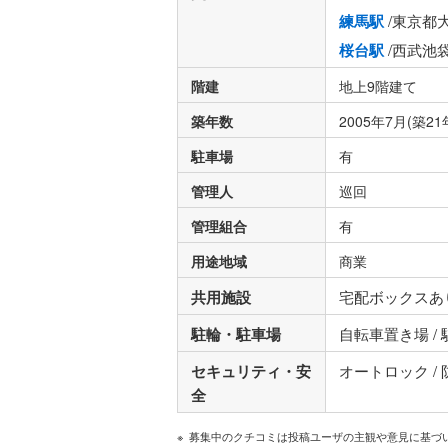
練馬駅
/東京都
桜台駅
/西武池
階建
地上9階建て
築年数
2005年7月(築21
駐車場
有
管理人
巡回
管理組合
有
用途地域
商業
共用施設
宅配ボックスあり
駐輪・駐車場
自転車置き場 /
セキュリティ・安
オートロック /
全
募集中のクチコミは投稿ユーザの主観や意見に基づ