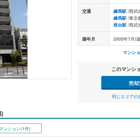
交通
練馬駅
/西武
練馬駅
/東京
桜台駅
/西武
築年月
2005年7月(築
マンシ
このマンシ
売却
同じエリアの
)
マンション(1件)