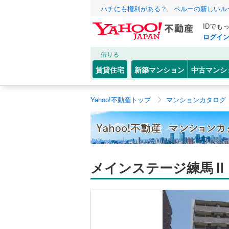
ハチにも権利がある？ ペルーの新しいル
IDでも
ログイ
借りる
賃貸住宅
新築マンション
中古マンシ
Yahoo!不動産トップ
マンションカタログ
メインステージ練馬Ⅱ