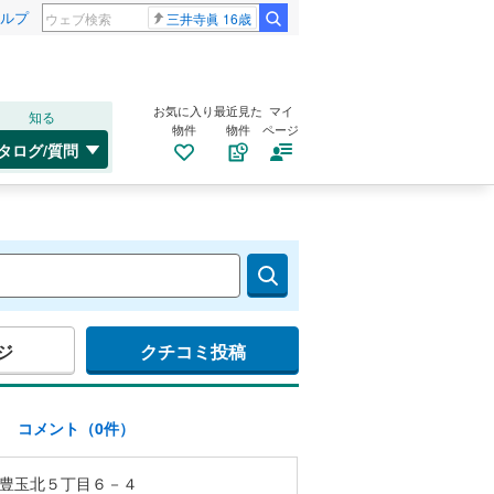
ルプ
三井寺眞 16歳
お気に入り
最近見た
マイ
知る
物件
物件
ページ
タログ/質問
ジ
クチコミ投稿
)
コメント（0件）
豊玉北５丁目６－４