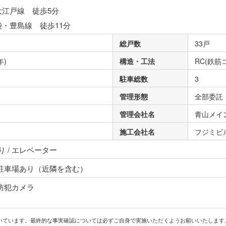
大江戸線 徒歩5分
袋・豊島線 徒歩11分
総戸数
33戸
年)
構造・工法
RC(鉄筋
駐車総数
3
管理形態
全部委託
管理会社名
青山メイ
施工会社名
フジミビ
 / エレベーター
 駐車場あり（近隣を含む）
 防犯カメラ
いています。最終的な事実確認については必ずご自身で実施いただくようお願いいたします