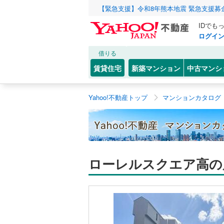
【緊急支援】令和8年熊本地震 緊急支援募
IDでも
ログイ
借りる
賃貸住宅
新築マンション
中古マンシ
Yahoo!不動産トップ
マンションカタログ
ローレルスクエア高の