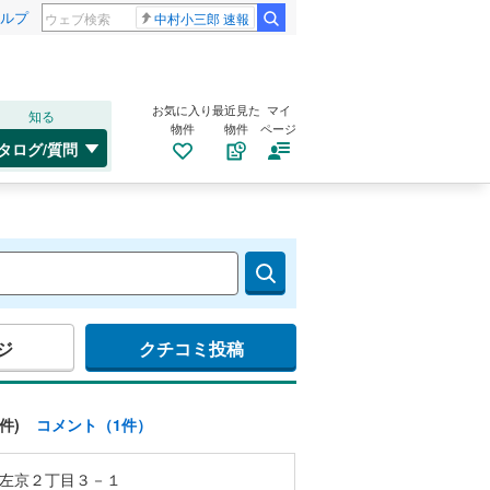
ルプ
中村小三郎 速報
お気に入り
最近見た
マイ
知る
物件
物件
ページ
タログ/質問
ジ
クチコミ投稿
件)
コメント（1件）
左京２丁目３－１