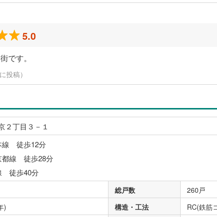
5.0
い街です。
日に投稿）
京２丁目３－１
本線 徒歩12分
京都線 徒歩28分
線 徒歩40分
総戸数
260戸
年)
構造・工法
RC(鉄筋