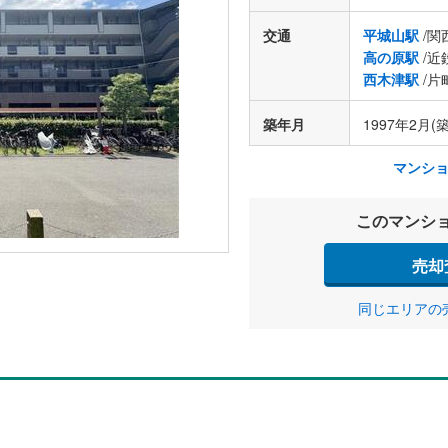
交通
平城山駅
/関
高の原駅
/近
西木津駅
/片
築年月
1997年2月(築
マンシ
このマンシ
売却
同じエリアの