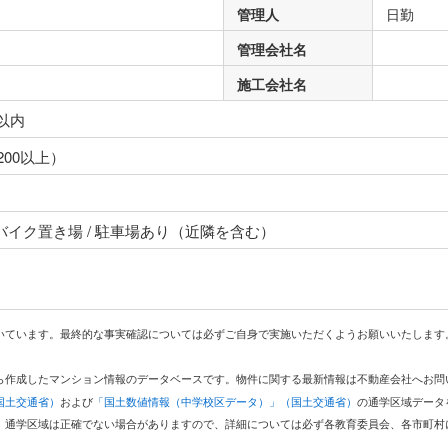
管理人
日勤
管理会社名
施工会社名
以内
00以上）
 バイク置き場 / 駐車場あり（近隣を含む）
いています。最終的な事実確認については必ずご自身で実施いただくようお願いいたします
どから作成したマンション情報のデータベースです。物件に関する最新情報は不動産会社へお
国土交通省）
および
「国土数値情報（中学校区データ）」（国土交通省）
の通学区域データ
。通学区域は正確でない場合がありますので、詳細については必ず各教育委員会、各市町村