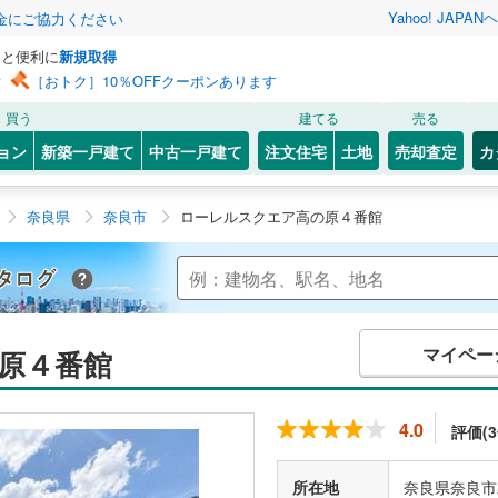
Yahoo! JAPAN
ヘ
金にご協力ください
っと便利に
新規取得
ン
［おトク］10％OFFクーポンあります
買う
建てる
売る
ョン
新築一戸建て
中古一戸建て
注文住宅
土地
売却査定
カ
奈良県
奈良市
ローレルスクエア高の原４番館
Yahoo!不動産 マンションカタログ
マイペー
原４番館
4.0
評価(3
所在地
奈良県奈良市