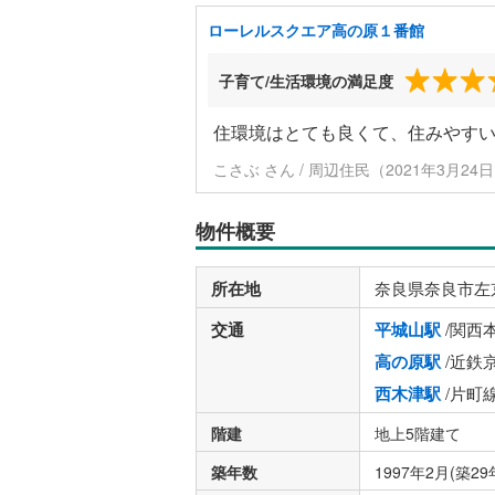
ローレルスクエア高の原１番館
子育て/生活環境の満足度
住環境はとても良くて、住みやす
こさぶ さん / 周辺住民（2021年3月24
物件概要
所在地
奈良県奈良市左
交通
平城山駅
/関西
高の原駅
/近鉄
西木津駅
/片町
階建
地上5階建て
築年数
1997年2月(築29