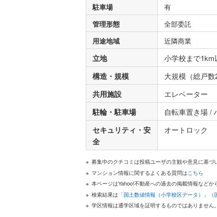
駐車場
有
管理形態
全部委託
用途地域
近隣商業
立地
小学校まで1km
構造・規模
大規模（総戸数2
共用施設
エレベーター
駐輪・駐車場
自転車置き場 /
セキュリティ・安
オートロック
全
募集中のクチコミは投稿ユーザの主観や意見に基づ
マンション情報に関するよくある質問は
こちら
本ページはYahoo!不動産への過去の掲載情報な
検索結果は
「国土数値情報（小学校区データ）」（
学区情報は通学区域を証明するものではありません