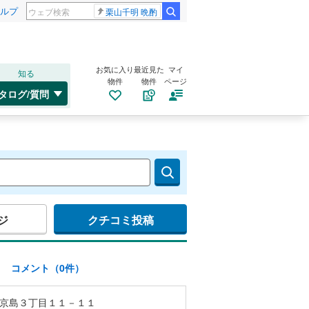
ルプ
栗山千明 晩酌
お気に入り
最近見た
マイ
知る
物件
物件
ページ
タログ/質問
ジ
クチコミ投稿
)
コメント（0件）
京島３丁目１１－１１