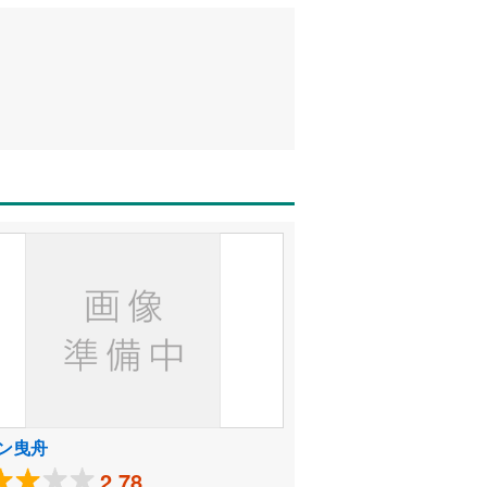
ン曳舟
2.78