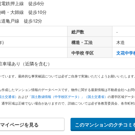
成電鉄押上線 徒歩6分
勢崎・大師線 徒歩10分
鉄道亀戸線 徒歩12分
総戸数
-
年)
構造・工法
木造
中学校 学区
文花中学
 駐車場あり（近隣を含む）
いています。最終的な事実確認については必ずご自身で実施いただくようお願いいたします
どから作成したマンション情報のデータベースです。物件に関する最新情報は不動産会社へお
国土交通省）
および
「国土数値情報（中学校区データ）」（国土交通省）
の通学区域データ
。通学区域は正確でない場合がありますので、詳細については必ず各教育委員会、各市町村
マイページを見る
このマンションのクチコミ