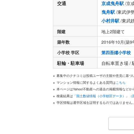
交通
京成曳舟駅
/京
曳舟駅
/東武伊
小村井駅
/東武
階建
地上2階建て
築年数
2016年10月(築9
小学校 学区
第四吾嬬小学校
駐輪・駐車場
自転車置き場 /
募集中のクチコミは投稿ユーザの主観や意見に基づ
マンション情報に関するよくある質問は
こちら
本ページはYahoo!不動産への過去の掲載情報な
検索結果は
「国土数値情報（小学校区データ）」（
学区情報は通学区域を証明するものではありません