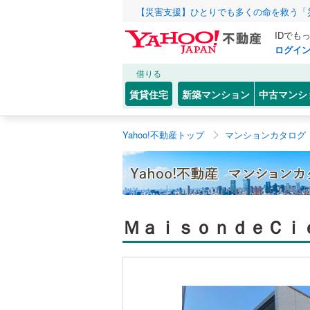
【災害支援】ひとりでも多くの命を救う「
IDでも
ログイ
借りる
賃貸住宅
新築マンション
中古マンシ
Yahoo!不動産トップ
マンションカタログ
ＭａｉｓｏｎｄｅＣｉ