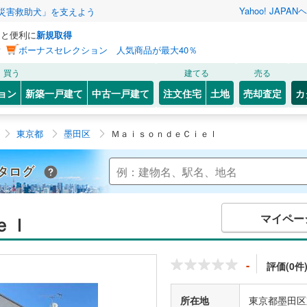
Yahoo! JAPAN
ヘ
災害救助犬」を支えよう
っと便利に
新規取得
ン
ボーナスセレクション 人気商品が最大40％
買う
建てる
売る
ョン
新築一戸建て
中古一戸建て
注文住宅
土地
売却査定
カ
東京都
墨田区
ＭａｉｓｏｎｄｅＣｉｅｌ
Yahoo!不動産 マンションカタログ
マイペー
ｅｌ
-
評価(0件
所在地
東京都墨田区