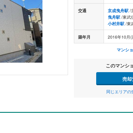
交通
京成曳舟駅
/
曳舟駅
/東武
小村井駅
/東
築年月
2016年10月(
マンシ
このマンシ
売却
同じエリアの