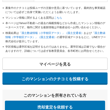
募集中のクチコミは投稿ユーザの主観や意見に基づいています。最終的な事実確認
については必ずご自身で実施いただくようお願いいたします。
マンション情報に関するよくある質問は
こちら
本ページはYahoo!不動産への過去の掲載情報などから作成したマンション情報のデ
ータベースです。物件に関する最新情報は不動産会社へお問い合わせください。
検索結果は
「国土数値情報（小学校区データ）」（国土交通省）
および
「国土数値
情報（中学校区データ）」（国土交通省）
の通学区域データをもとに、LINEヤフー
株式会社が提示しています。
学区情報は通学区域を証明するものではありません。通学区域は正確でない場合が
ありますので、詳細については必ず各教育委員会、各市町村にお問合せください。
マイページを見る
このマンションのクチコミを投稿する
このマンションを所有されている方
売却査定を依頼する