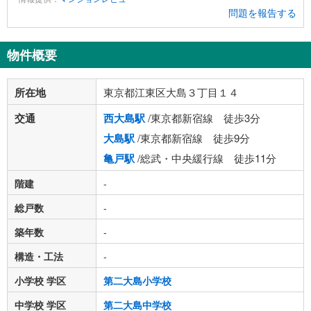
問題を報告する
物件概要
所在地
東京都江東区大島３丁目１４
交通
西大島駅
/東京都新宿線 徒歩3分
大島駅
/東京都新宿線 徒歩9分
亀戸駅
/総武・中央緩行線 徒歩11分
階建
-
総戸数
-
築年数
-
構造・工法
-
小学校 学区
第二大島小学校
中学校 学区
第二大島中学校