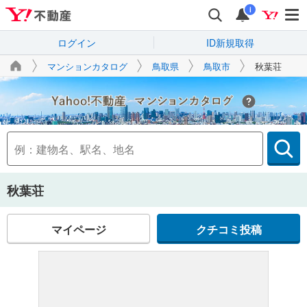
i
ログイン
ID新規取得
マンションカタログ
鳥取県
鳥取市
秋葉荘
Yahoo!不動産
秋葉荘
マイページ
クチコミ投稿