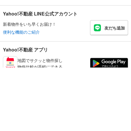
Yahoo!不動産 LINE公式アカウント
新着物件をいち早くお届け！
友だち追加
便利な機能のご紹介
Yahoo!不動産 アプリ
地図でサクッと物件探し
物件比較が手軽にできる
鳥取市の不動産情報を探す
不動産・住宅
賃貸住宅
暮らしのお役立ち情報
新築マンション
マンションカタログ
中古マンション
教えて！住まいの先生
Yahoo!不動産
Yahoo! JAPAN
新築一戸建て
中古一戸建て