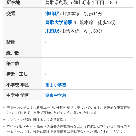
所在地
鳥取県鳥取市湖山町南１丁目４８３
交通
湖山駅
/山陰本線 徒歩11分
鳥取大学前駅
/山陰本線 徒歩12分
末恒駅
/山陰本線 徒歩60分
階建
-
総戸数
-
築年数
-
構造・工法
-
小学校 学区
湖山小学校
中学校 学区
湖東中学校
募集中のクチコミは投稿ユーザの主観や意見に基づいています。最終的な事実確認
については必ずご自身で実施いただくようお願いいたします。
マンション情報に関するよくある質問は
こちら
本ページはYahoo!不動産への過去の掲載情報などから作成したマンション情報のデ
ータベースです。物件に関する最新情報は不動産会社へお問い合わせください。