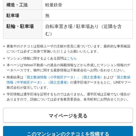
構造・工法
軽量鉄骨
駐車場
無
駐輪・駐車場
自転車置き場 / 駐車場あり（近隣を含
む）
募集中のクチコミは投稿ユーザの主観や意見に基づいています。最終的な事実確認
については必ずご自身で実施いただくようお願いいたします。
マンション情報に関するよくある質問は
こちら
本ページはYahoo!不動産への過去の掲載情報などから作成したマンション情報のデ
ータベースです。物件に関する最新情報は不動産会社へお問い合わせください。
検索結果は
「国土数値情報（小学校区データ）」（国土交通省）
および
「国土数値
情報（中学校区データ）」（国土交通省）
の通学区域データをもとに、LINEヤフー
株式会社が提示しています。
学区情報は通学区域を証明するものではありません。通学区域は正確でない場合が
ありますので、詳細については必ず各教育委員会、各市町村にお問合せください。
マイページを見る
このマンションのクチコミを投稿する